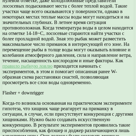
нулевой отметке, даже холодолюбивые представители
лососевых подыскивают места с более теплой водой. Такие
участки чаще всего оказываются у поверхности, однако в
некоторых местах теплые массы воды могут находиться и на
значительных глубинах. В летнее время ситуация
противоположная. Когда температура воды в целом находится
на отметке 14-18~С, лососевые стараются найти участки с
более прохладной водой. Зная это рыбак может разместить
максимальное число приманок в интересующей его зоне. На
перемещение рыбы в толще воды могут оказывать влияние и
колебания атмосферного давления, сила и направление ветра,
течение, насыщенность кислородом и иные факторы. Как
правило рыбную ловлю
приходится начинать с
экспериментов, в этом и помогает описанная ранее W-
образная схема расстановки снастей, позволяющая
просмотреть все слои воды одновременно.
Flasher + downrigger
Когда-то возникла основанная на практическом эксперименте
гипотеза, что хищник чаще реагирует на приманку в
ситуации, в случае, если присутствует конкуренция с другими
хищниками. Нужно было создавать искусственную
конкуренцию. В результате экспериментов проявились такие
приспособления, как флэшер и доджер различающиеся лишь
характером игры. Они должны были создавать мощные