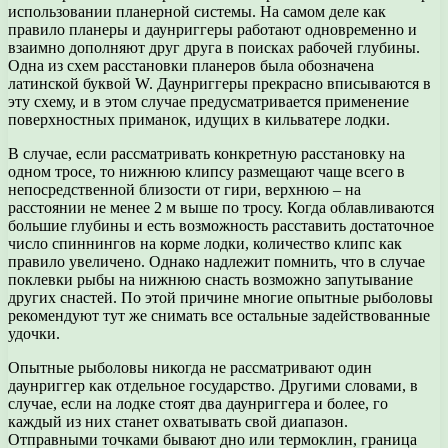
использовании планерной системы. На самом деле как
правило планеры и даунриггеры работают одновременно и
взаимно дополняют друг друга в поисках рабочей глубины.
Одна из схем расстановки планеров была обозначена
латинской буквой W. Даунриггеры прекрасно вписываются в
эту схему, и в этом случае предусматривается применение
поверхностных приманок, идущих в кильватере лодки.
В случае, если рассматривать конкретную расстановку на
одном тросе, то нижнюю клипсу размещают чаще всего в
непосредственной близости от гири, верхнюю – на
расстоянии не менее 2 м выше по тросу. Когда облавливаются
большие глубины и есть возможность расставить достаточное
число спиннингов на корме лодки, количество клипс как
правило увеличено. Однако надлежит помнить, что в случае
поклевки рыбы на нижнюю снасть возможно запутывание
других снастей. По этой причине многие опытные рыболовы
рекомендуют тут же снимать все остальные задействованные
удочки.
Опытные рыболовы никогда не рассматривают один
даунриггер как отдельное государство. Другими словами, в
случае, если на лодке стоят два даунриггера и более, го
каждый из них станет охватывать свой диапазон.
Отправными точками бывают дно или термоклин, граница