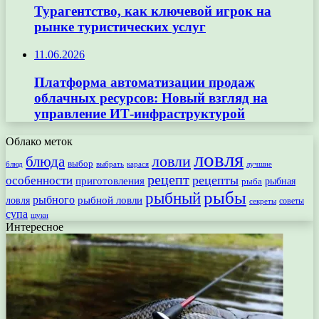
Турагентство, как ключевой игрок на
рынке туристических услуг
11.06.2026
Платформа автоматизации продаж
облачных ресурсов: Новый взгляд на
управление ИТ-инфраструктурой
Облако меток
ловля
ловли
блюда
выбор
блюд
выбрать
лучшие
карася
рецепт
рецепты
особенности
приготовления
рыбная
рыба
рыбы
рыбный
рыбного
рыбной ловли
ловля
секреты
советы
супа
щуки
Интересное