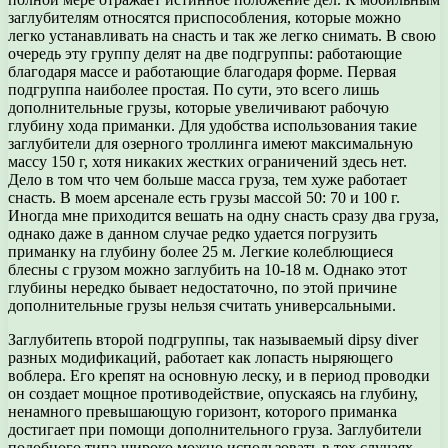
заглубителям относятся приспособления, которые можно
легко устанавливать на снасть и так же легко снимать. В свою
очередь эту группу делят на две подгруппы: работающие
благодаря массе и работающие благодаря форме. Первая
подгруппа наиболее простая. По сути, это всего лишь
дополнительные грузы, которые увеличивают рабочую
глубину хода приманки. Для удобства использования такие
заглубители для озерного троллинга имеют максимальную
массу 150 г, хотя никаких жестких ограничений здесь нет.
Дело в том что чем больше масса груза, тем хуже работает
снасть. В моем арсенале есть грузы массой 50: 70 и 100 г.
Иногда мне приходится вешать на одну снасть сразу два груза,
однако даже в данном случае редко удается погрузить
приманку на глубину более 25 м. Легкие колеблющиеся
блесны с грузом можно заглубить на 10-18 м. Однако этот
глубины нередко бывает недостаточно, по этой причине
дополнительные грузы нельзя считать универсальными.
Заглубитепь второй подгруппы, так называемый dipsy diver
разных модификаций, работает как лопасть ныряющего
воблера. Его крепят на основную леску, и в период проводки
он создает мощное противодействие, опускаясь на глубину,
ненамного превышающую горизонт, которого приманка
достигает при помощи дополнительного груза. Заглубители
подобного типа широко можно использовать в тех случаях,