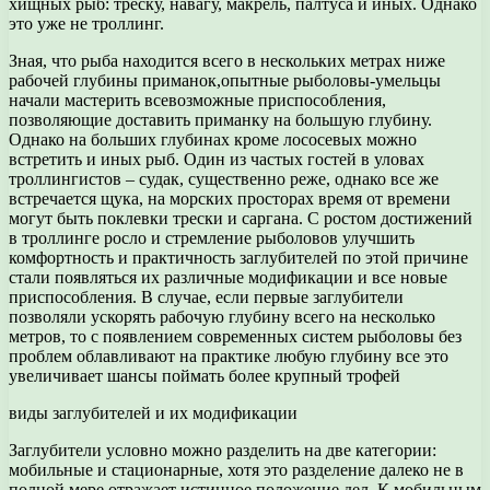
хищных рыб: треску, навагу, макрель, палтуса и иных. Однако
это уже не троллинг.
Зная, что рыба находится всего в нескольких метрах ниже
рабочей глубины приманок,опытные рыболовы-умельцы
начали мастерить всевозможные приспособления,
позволяющие доставить приманку на большую глубину.
Однако на больших глубинах кроме лососевых можно
встретить и иных рыб. Один из частых гостей в уловах
троллингистов – судак, существенно реже, однако все же
встречается щука, на морских просторах время от времени
могут быть поклевки трески и саргана. С ростом достижений
в троллинге росло и стремление рыболовов улучшить
комфортность и практичность заглубителей по этой причине
стали появляться их различные модификации и все новые
приспособления. В случае, если первые заглубители
позволяли ускорять рабочую глубину всего на несколько
метров, то с появлением современных систем рыболовы без
проблем облавливают на практике любую глубину все это
увеличивает шансы поймать более крупный трофей
виды заглубителей и их модификации
Заглубители условно можно разделить на две категории:
мобильные и стационарные, хотя это разделение далеко не в
полной мере отражает истинное положение дел. К мобильным