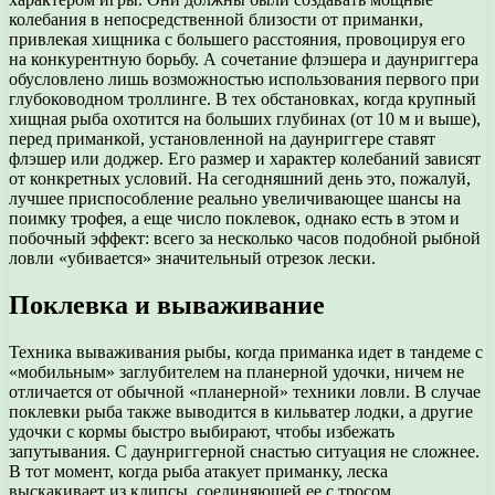
колебания в непосредственной близости от приманки,
привлекая хищника с большего расстояния, провоцируя его
на конкурентную борьбу. А сочетание флэшера и даунриггера
обусловлено лишь возможностью использования первого при
глубоководном троллинге. В тех обстановках, когда крупный
хищная рыба охотится на больших глубинах (от 10 м и выше),
перед приманкой, установленной на даунриггере ставят
флэшер или доджер. Его размер и характер колебаний зависят
от конкретных условий. На сегодняшний день это, пожалуй,
лучшее приспособление реально увеличивающее шансы на
поимку трофея, а еще число поклевок, однако есть в этом и
побочный эффект: всего за несколько часов подобной рыбной
ловли «убивается» значительный отрезок лески.
Поклевка и вываживание
Техника вываживания рыбы, когда приманка идет в тандеме с
«мобильным» заглубителем на планерной удочки, ничем не
отличается от обычной «планерной» техники ловли. В случае
поклевки рыба также выводится в кильватер лодки, а другие
удочки с кормы быстро выбирают, чтобы избежать
запутывания. С даунриггерной снастью ситуация не сложнее.
В тот момент, когда рыба атакует приманку, леска
выскакивает из клипсы, соединяющей ее с тросом