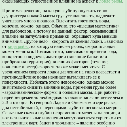
оказывающих существенное влияние на аспект к
ловле рыбы
.
Принимая решение, на какую глубину опускать гирю
даунриггера и какой массы груз устанавливать, надлежит
учитывать много нюансов. Высчитать плотность воды,
конечно, можно, однако. Обычно, это «высшая математика»
для рыболовов, а потому на данный фактор, оказывающий
влияние на заглубление приманки, обращают куда меньше
внимания. Другое дело – скорость движения лодки. Зависимо
от
вида рыбы
, на которую нацелен рыбак, скорость лодки
может меняться. Помимо этого, зависимо от времени года,
конкретного водоема, акватории (внешние банки или
прибрежная территория), внешних факторов (течение,
волнение и ветер) скорость также может меняться. С
увеличением скорости лодки давление на гирю возрастает и
противодействие воды начинает выталкивать ее к
поверхности. Избежать этого невозможно, однако можно
значительно снизить влияние воды, применяя грузы более
«аэродинамической» формы и большей массы. При работе с
гирей непременно необходимо оставлять запас не менее чем в
2-3 и ото дна. В северной Ладоге и Онежском озере рельеф
дна нестабильный, с перепадами глубин в несколько метров.
Серьезные скачки глубин непременно отмечены на лоции, а
вот незначительные изменения могут оказаться скрытыми от
электронных карт. Зацеп в троллинге – явление особенно