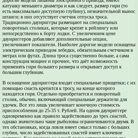
дорогие модели лишены электронного привода, имеют
катушку меньшего диаметра и как следует, размер гири (то
есть максимально доступную глубину), незначительной вынос
штанги; в них отсутствует счетчик отпуска троса.
Традиционно даунриггры размещают на специальных
поворотных столиках, которые крепят к рейлингу или
непосредственно к борту лодки. С увеличением цене
даунриггеров добавляют дополнительные опции,
увеличивают показатели. Наиболее дорогие модели оснащены
электрическим приводом лебедки, обязательным счетчиком в
метрах или футах. Длина троса существенно больше, а сама
конструкция мощнее и прочнее, что даёт возможность
применять гири большего размера и открывает доступ к
большим глубинам.
В оснащение даунриггера входят специальные прищепки; с их
помощью снасть крепится к тросу, на конце которого
находится гиря. Отдельно приобретается и поворотный
столик, обычно, включающий специальные держатели для
удочек. Все это лишь увеличивает конечную стоимость
приспособления до 25-35 т. Рублей. На одном даунриггере
одновременно как правило задействовано до трех снастей,
однако значительно чаше рыболовы ограничиваются двумя. В
тех обстановках, когда ловля имеет смысл только с больших
глубин, число задействованных снастей имеет ключевое