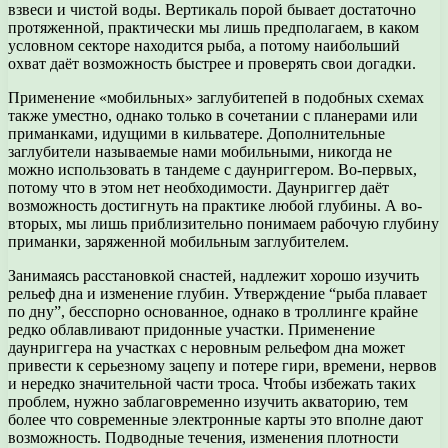
взвеси и чистой воды. Вертикаль порой бывает достаточно
протяженной, практически мы лишь предполагаем, в каком
условном секторе находится рыба, а потому наибольший
охват даёт возможность быстрее и проверять свои догадки.
Применение «мобильных» заглубитепей в подобных схемах
также уместно, однако только в сочетании с планерами или
приманками, идущими в кильватере. Дополнительные
заглубители называемые нами мобильными, никогда не
можно использовать в тандеме с даунриггером. Во-первых,
потому что в этом нет необходимости. Даунриггер даёт
возможность достигнуть на практике любой глубины. А во-
вторых, мы лишь приблизительно понимаем рабочую глубину
приманки, заряженной мобильным заглубителем.
Занимаясь расстановкой снастей, надлежит хорошо изучить
рельеф дна и изменение глубин. Утверждение “рыба плавает
по дну”, бесспорно основанное, однако в троллинге крайне
редко облавливают придонные участки. Применение
даунриггера на участках с неровным рельефом дна может
привести к серьезному зацепу и потере гири, времени, нервов
и нередко значительной части троса. Чтобы избежать таких
проблем, нужно заблаговременно изучить акваторию, тем
более что современные электронные карты это вполне дают
возможность. Подводные течения, изменения плотности