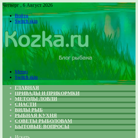
Четверг , 6 Август 2026
Войти
Switch skin
Меню
Switch skin
ГЛАВНАЯ
ПРИВАДЫ И ПРИКОРМКИ
МЕТОДЫ ЛОВЛИ
СНАСТИ
ВИДЫ РЫБ
РЫБНАЯ КУХНЯ
СОВЕТЫ РЫБОЛОВАМ
БЫТОВЫЕ ВОПРОСЫ
Искать