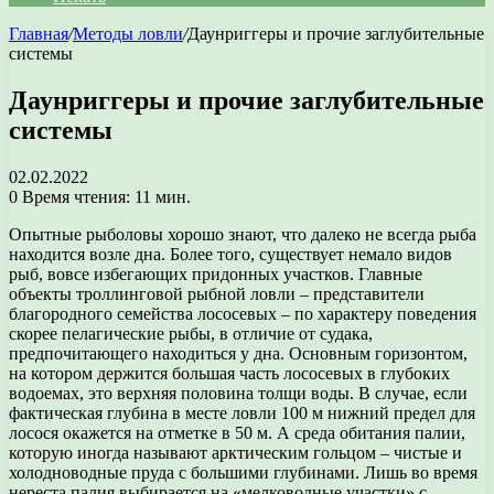
Главная
/
Методы ловли
/
Даунриггеры и прочие заглубительные
системы
Даунриггеры и прочие заглубительные
системы
02.02.2022
0
Время чтения: 11 мин.
Опытные рыболовы хорошо знают, что далеко не всегда рыба
находится возле дна. Более того, существует немало видов
рыб, вовсе избегающих придонных участков. Главные
объекты троллинговой рыбной ловли – представители
благородного семейства лососевых – по характеру поведения
скорее пелагические рыбы, в отличие от судака,
предпочитающего находиться у дна. Основным горизонтом,
на котором держится большая часть лососевых в глубоких
водоемах, это верхняя половина толщи воды. В случае, если
фактическая глубина в месте ловли 100 м нижний предел для
лосося окажется на отметке в 50 м. А среда обитания палии,
которую иногда называют арктическим гольцом – чистые и
холодноводные пруда с большими глубинами. Лишь во время
нереста палия выбирается на «мелководные участки» с