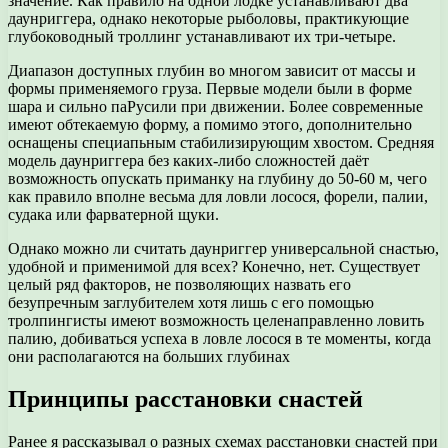
значение. Как правило на одной лодке устанавливают два
даунриггера, однако некоторые рыболовы, практикующие
глубоководный троллинг устанавливают их три-четыре.
Диапазон доступных глубин во многом зависит от массы и
формы применяемого груза. Первые модели были в форме
шара и сильно паРусили при движении. Более современные
имеют обтекаемую форму, а помимо этого, дополнительно
оснащены специапьным стабилизирующим хвостом. Средняя
модель даунриггера без каких-либо сложностей даёт
возможность опускать приманку на глубину до 50-60 м, чего
как правило вполне весьма для ловли лосося, форели, палии,
судака или фарватерной щуки.
Однако можно ли считать даунриггер универсальной снастью,
удобной и применимой для всех? Конечно, нет. Существует
целый ряд факторов, не позволяющих назвать его
безупречным заглубителем хотя лишь с его помощью
тролпингисты имеют возможность целенаправленно ловить
палию, добиваться успеха в ловле лосося в те моменты, когда
они располагаются на больших глубинах
Принципы расстановки снастей
Ранее я рассказывал о разных схемах расстановки снастей при