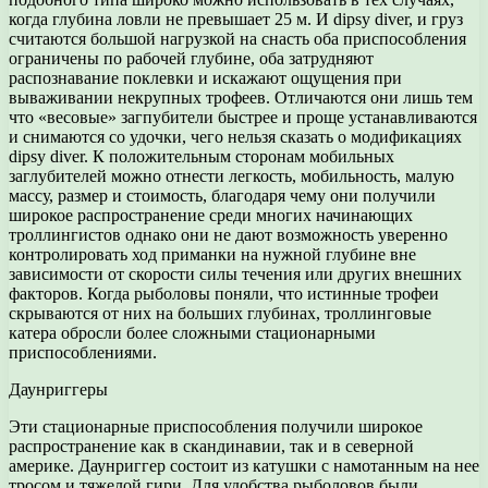
когда глубина ловли не превышает 25 м. И dipsy diver, и груз
считаются большой нагрузкой на снасть оба приспособления
ограничены по рабочей глубине, оба затрудняют
распознавание поклевки и искажают ощущения при
вываживании некрупных трофеев. Отличаются они лишь тем
что «весовые» загпубители быстрее и проще устанавливаются
и снимаются со удочки, чего нельзя сказать о модификациях
dipsy diver. К положительным сторонам мобильных
заглубителей можно отнести легкость, мобильность, малую
массу, размер и стоимость, благодаря чему они получили
широкое распространение среди многих начинающих
троллингистов однако они не дают возможность уверенно
контролировать ход приманки на нужной глубине вне
зависимости от скорости силы течения или других внешних
факторов. Когда рыболовы поняли, что истинные трофеи
скрываются от них на больших глубинах, троллинговые
катера обросли более сложными стационарными
приспособлениями.
Даунриггеры
Эти стационарные приспособления получили широкое
распространение как в скандинавии, так и в северной
америке. Даунриггер состоит из катушки с намотанным на нее
тросом и тяжелой гири. Для удобства рыболовов были