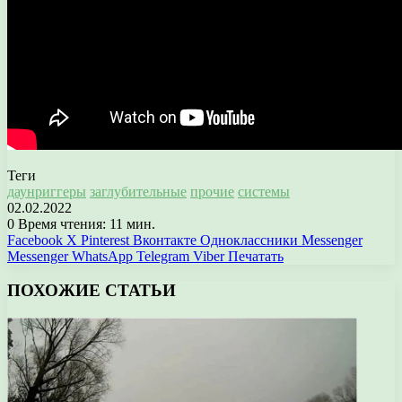
Теги
даунриггеры
заглубительные
прочие
системы
02.02.2022
0
Время чтения: 11 мин.
Facebook
X
Pinterest
Вконтакте
Одноклассники
Messenger
Messenger
WhatsApp
Telegram
Viber
Печатать
ПОХОЖИЕ СТАТЬИ