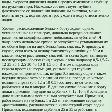
воды, скорости движения лодки нередко изменяют и глубину
погружения гири. Насколько соответствует глубина
фактического ее положения показаниям счетчика, можно
понять по углу, под которым трос уходит в воду относительно
лодки.
Удочки, расположенные ближе к борту лодки, однако
установленные на планерах, довольно нередко оснащают
различными модификациями мобильных заглубителей. Я
чаще всего использую грузовые заглубители устанавливая их
по обоим бортам на двух ближайших снастях. К примеру, в
случае, если взять за основу фактическую глубину в 50 м и
классическую расстановку снастей, то схема будет выглядеть
последующим образом (вид с кормы слева направо): 0,5-1,5-7-
12-25-35-1-2,5-30-40-10-8-1,5-0,5. В этом цифровом коде
скрыта простая информация, указывающая глубину
нахождения приманки. Так цифры 0,5 последующие в таком
порядке первые четыре позиции слева и последние четыре
позиции справа (0,5-12 и 10-0,5) соответствуют снастям,
работающим на планерах. В данном случае ближние к борту
лодки приманки, идущие на глубинах 7; 12; 10 и 8 оснащены
дополнительными мобильными заглубителями. Приманки,
работающие на глубинах 1 л 2.5 м. Занимающие середину
«расстановки», располагаются в кильватерной струе лодки.
Приманки, подходящие глубинам 25 и 35 м работают в