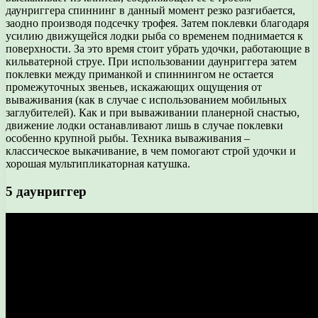
даунриггера спиннинг в данный момент резко разгибается,
заодно производя подсечку трофея. Затем поклевки благодаря
усилию движущейся лодки рыба со временем поднимается к
поверхности. За это время стоит убрать удочки, работающие в
кильватерной струе. При использовании даунриггера затем
поклевки между приманкой и спиннингом не остается
промежуточных звеньев, искажающих ощущения от
вываживания (как в случае с использованием мобильных
заглубителей). Как и при вываживании планерной снастью,
движение лодки останавливают лишь в случае поклевки
особенно крупной рыбы. Техника вываживания –
классическое выкачивание, в чем помогают строй удочки и
хорошая мультипликаторная катушка.
5 даунриггер