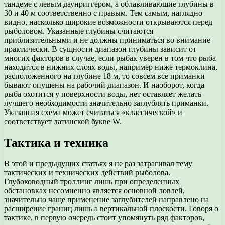
тандеме с левым даунриггером, а облавливающие глубины в
30 и 40 м соответственно с правым. Тем самым, наглядно
видно, насколько широкие возможности открываются перед
рыболовом. Указанные глубины считаются
приблизительными и не должны приниматься во внимание
практически. В сущности диапазон глубины зависит от
многих факторов в случае, если рыбак уверен в том что рыба
находится в нижних слоях воды, например ниже термоклина,
расположенного на глубине 18 м, то совсем все приманки
бывают опущены на рабочий диапазон. И наоборот, когда
рыба охотится у поверхности воды, нет оставляет желать
лучшего необходимости значительно заглублять приманки.
Указанная схема может считаться «классической» и
соответствует латинской букве W.
Тактика и техника
В этой и предыдущих статьях я не раз затрагивал тему
тактических и технических действий рыболова.
Глубоководный троллинг лишь при определенных
обстановках несомненно является основной ловлей,
значительно чаще применение заглубителей направлено на
расширение границ лишь а вертикальной плоскости. Говоря о
тактике, в первую очередь стоит упомянуть ряд факторов,