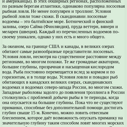
и американцы). В этих обширных регионах, расположенных
по разным берегам атлантики, одинаково популярна лососевая
рыбная ловля. Не менее популярен и троллинг. Условия
рыбной ловли тоже схожи. В скандинавии лососевые
водоемы – это балтийское море. Ботнический и финский
заливы, озеро Сайма (Финляндия), пруда веттерн, вянерн и
меларен (швеция). Каждый из перечисленных водоемов по-
своему уникален, однако у них есть и много общего.
За океаном, на границе США и канады, в великих озерах
обитают самые разнообразные представители лососевых.
Условия ловли, несмотря на существенное расстояние между
регионами, во многом похожи. Те же громадные акватории,
большие глубины, прозрачная и насыщенная кислородом
вода. Рыба постоянно перемещается вслед за кормом и по
горизонтам, и в толще воды. Условия ловли и повадки рыб
обитающих в канадских великих озерах, скандинавских
водоемах и водоемах северо-запада России, во многом схожи.
Западные рыболовы задолго до появления троллинга в России
столкнулись с проблемой добычи рыбы в те периоды, когда
она опускается на большие глубины. Пока что не существуют
приманки, способные без дополнительной помощи достигать
глубин свыше 15 м. Конечно, можно ловить отвесным
блеснением, которое даёт возможность опускать приманку на
значительную глубину таким способом ловят многих морских