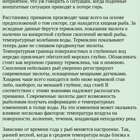
неприятное, что уж говорить о ситуации, когда подобные
внештатные ситуации приводят к потере гирь.
Расстановку приманок производят чаще всего на основе
предположений о том секторе, где находится хищная рыба. За
исходные данные берутся термоклин, показания эхолота о
наличии на конкретной глубине скоплений мелкой рыбы,
температурные колебания воды. Термоклин показывают
теперь даже не слишком продвинутые эхолоты.
Температурная граница поверхностных и глубинных вод
нередко привлекает обитателей морских глубин. Облавливать
стоит как верхнюю границу термоклина, так и нижнюю.
Скопления небольших рыб уверенно регистрируют
современные эхолоты, оснащенные мощными датчиками.
Хищник чаше всего находится либо ниже кормовой стаи
либо, наоборот, на меньшей глубине, над стаей В
соответствии с этими знаниями надлежит располагать
приманки. Современные эхолоты дают возможность
рыболовам получать информацию о температурных
изменениях в толще воды. На эти изменения может оказывать
влияние несколько факторов: температура воздуха на
поверхности, волнение, течения, впадающая неподалеку река.
Зависимо от времени года у рыб меняется настроение. Так,
ранней весной, когда в среднем температура воды близка к