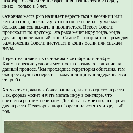
некоторых особей этап созревания начинается в 2 года, у
иных – только в 5 лет.
Основная масса рыб начинает нереститься в весенний или
летний сезон, поскольку в эти теплые периоды у мальков
больше шансов выжить и пропитаться. Нерест форели
происходит по-другому. Эта рыба мечет икру тогда, когда
другие прошли данный этап. Самое благоприятное время для
размножения форели наступает к концу осени или сначала
зимы.
Нерест начинается в основном в октябре или ноябре.
Климатические условия местности оказывают влияние на
данный процесс. Чем прохладнее территория обитания, тем
быстрее случится нерест. Такому принципу придерживается
эта рыба.
Хотя есть случаи как более раннего, так и позднего нереста.
Так, форель может начать метать икру в сентябре, что
считается ранним периодом. Декабрь – самое позднее время
для нереста. Некоторые виды форели нерестятся и круглый
год.