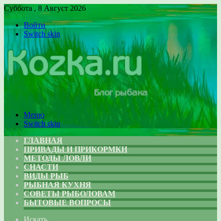
Суббота , 8 Август 2026
Войти
Switch skin
Меню
Switch skin
ГЛАВНАЯ
ПРИВАДЫ И ПРИКОРМКИ
МЕТОДЫ ЛОВЛИ
СНАСТИ
ВИДЫ РЫБ
РЫБНАЯ КУХНЯ
СОВЕТЫ РЫБОЛОВАМ
БЫТОВЫЕ ВОПРОСЫ
Искать