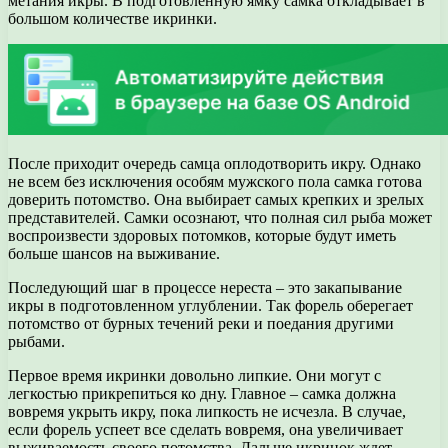
метания икры. В подготовленную ямку самка откладывает в
большом количестве икринки.
После приходит очередь самца оплодотворить икру. Однако
не всем без исключения особям мужского пола самка готова
доверить потомство. Она выбирает самых крепких и зрелых
представителей. Самки осознают, что полная сил рыба может
воспроизвести здоровых потомков, которые будут иметь
больше шансов на выживание.
Последующий шаг в процессе нереста – это закапывание
икры в подготовленном углублении. Так форель оберегает
потомство от бурных течений реки и поедания другими
рыбами.
Первое время икринки довольно липкие. Они могут с
легкостью прикрепиться ко дну. Главное – самка должна
вовремя укрыть икру, пока липкость не исчезла. В случае,
если форель успеет все сделать вовремя, она увеличивает
выживаемость своего потомства. Дальше икринок ждет