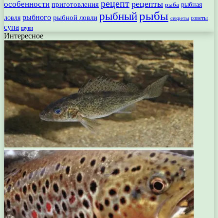
рецепт
рецепты
особенности
приготовления
рыбная
рыба
рыбы
рыбный
рыбного
рыбной ловли
ловля
секреты
советы
супа
щуки
Интересное