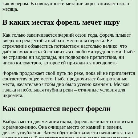
как вечером. В совокупности метание икры занимает около
месяца.
В каких местах форель мечет икру
Как только заканчивается жаркий сезон года, форель плывет
вверх по реке, чтобы выбрать место для нереста. Ее
стремление обзавестись потомством настолько велико, что
даёт возможность ей справиться с любыми трудностями. Рыбе
не страшны ни водопады, ни подводные препятствия, ни
число километров, которое ей приходится преодолеть.
Форель продолжает свой путь по реке, пока ей не приглянется
соответствующее место. Рыба предпочитает быстротечные
места, желательно чтобы дно было усеяно камнями. Мелкая
галька и небольшая глубина реки – отличные условия для
икромета.
Как совершается нерест форели
Выбрав место для метания икры, форель начинает готовиться
к размножению. Она очищает место от камней и зелени,
делает углубление. Затем обустройства места начинается этап