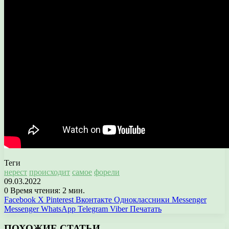
Теги
нерест
происходит
самое
форели
09.03.2022
0
Время чтения: 2 мин.
Facebook
X
Pinterest
Вконтакте
Одноклассники
Messenger
Messenger
WhatsApp
Telegram
Viber
Печатать
ПОХОЖИЕ СТАТЬИ