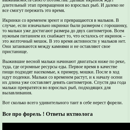
длительный этап превращения во взрослых рыб. И далеко не
все смогут пережить это время.
Икринки со временем зреют и превращаются в мальков. В
случае, если изначально икринки были размером с горошинку,
то мальки уже достигают размера до двух сантиметров. Всем
нужным питанием их снабжает то, что осталось от икринок –
это желточный мешок. В это время активности у мальков нет.
Они затаиваются между камнями и не оставляют свое
пристанище.
Выжившие весной мальки начинают двигаться ниже по реке,
туда, где огромные ресурсы еды. Первое время в качестве
пищи подходят насекомые, к примеру, мошки. После в ход
идут поденки. Мальки со временем растут, и к началу осени
их длина уже составляет девять сантиметров. Спустя два года
мальки превратятся во взрослых рыб, подходящих для
вылавливания.
Вот сколько всего удивительного таит в себе нерест форели.
Все про форель ! Ответы ихтиолога