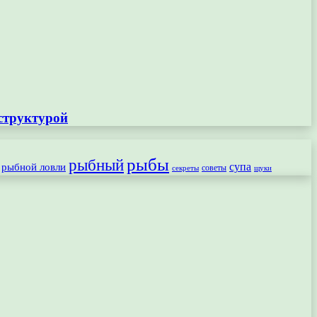
структурой
рыбы
рыбный
рыбной ловли
супа
секреты
советы
щуки