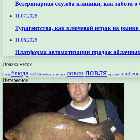
Ветеринарная служба клиники, как забота о
11.07.2026
Турагентство, как ключевой игрок на рынке 
11.06.2026
Платформа автоматизации продаж облачных 
Облако меток
ловля
ловли
блюда
особенн
выбор
блюд
выбрать
лучшие
карася
Интересное