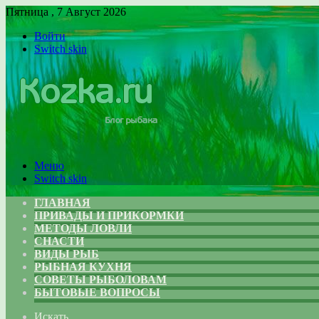
Пятница , 7 Август 2026
Войти
Switch skin
Меню
Switch skin
ГЛАВНАЯ
ПРИВАДЫ И ПРИКОРМКИ
МЕТОДЫ ЛОВЛИ
СНАСТИ
ВИДЫ РЫБ
РЫБНАЯ КУХНЯ
СОВЕТЫ РЫБОЛОВАМ
БЫТОВЫЕ ВОПРОСЫ
Искать