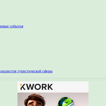
чимые события
циалистов туристической сферы