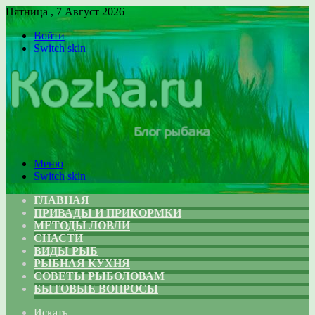
Пятница , 7 Август 2026
Войти
Switch skin
Меню
Switch skin
ГЛАВНАЯ
ПРИВАДЫ И ПРИКОРМКИ
МЕТОДЫ ЛОВЛИ
СНАСТИ
ВИДЫ РЫБ
РЫБНАЯ КУХНЯ
СОВЕТЫ РЫБОЛОВАМ
БЫТОВЫЕ ВОПРОСЫ
Искать