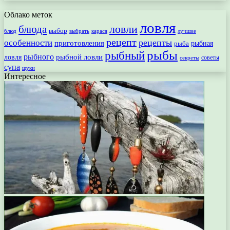
Облако меток
ловля
ловли
блюда
выбор
блюд
выбрать
лучшие
карася
рецепт
рецепты
особенности
приготовления
рыбная
рыба
рыбы
рыбный
рыбного
рыбной ловли
ловля
секреты
советы
супа
щуки
Интересное