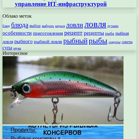
управление ИТ-инфраструктурой
Облако меток
ловля
ловли
блюда
выбор
блюд
выбрать
лучшие
карася
рецепт
рецепты
особенности
приготовления
рыбная
рыба
рыбы
рыбный
рыбного
рыбной ловли
ловля
секреты
советы
супа
щуки
Интересное