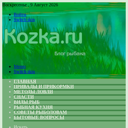
Воскресенье , 9 Август 2026
Войти
Switch skin
Меню
Switch skin
ГЛАВНАЯ
ПРИВАДЫ И ПРИКОРМКИ
МЕТОДЫ ЛОВЛИ
СНАСТИ
ВИДЫ РЫБ
РЫБНАЯ КУХНЯ
СОВЕТЫ РЫБОЛОВАМ
БЫТОВЫЕ ВОПРОСЫ
Искать