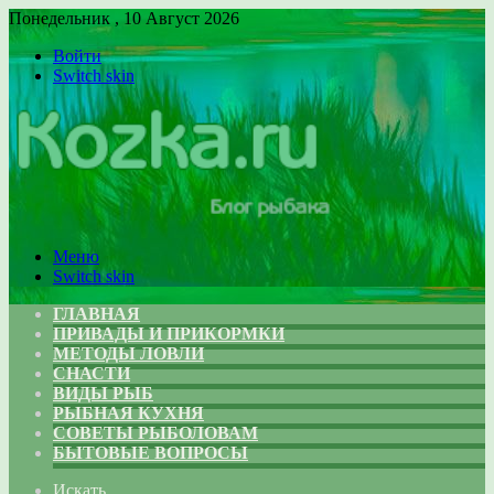
Понедельник , 10 Август 2026
Войти
Switch skin
Меню
Switch skin
ГЛАВНАЯ
ПРИВАДЫ И ПРИКОРМКИ
МЕТОДЫ ЛОВЛИ
СНАСТИ
ВИДЫ РЫБ
РЫБНАЯ КУХНЯ
СОВЕТЫ РЫБОЛОВАМ
БЫТОВЫЕ ВОПРОСЫ
Искать