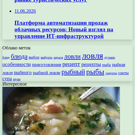
11.06.2026
Платформа автоматизации продаж
облачных ресурсов: Новый взгляд на
управление ИТ-инфраструктурой
Облако меток
ловля
ловли
блюда
выбор
блюд
выбрать
лучшие
карася
рецепт
рецепты
особенности
приготовления
рыбная
рыба
рыбы
рыбный
рыбного
рыбной ловли
ловля
секреты
советы
супа
щуки
Интересное