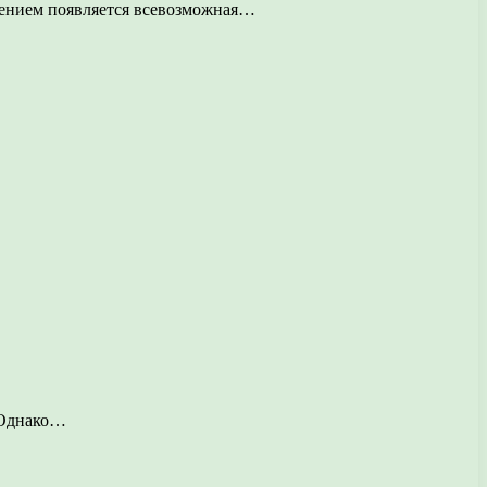
лением появляется всевозможная…
. Однако…