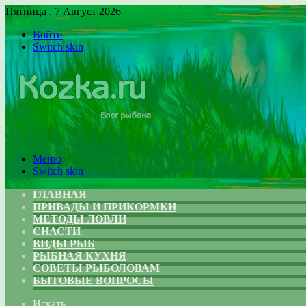
Пятница , 7 Август 2026
Войти
Switch skin
Меню
Switch skin
ГЛАВНАЯ
ПРИВАДЫ И ПРИКОРМКИ
МЕТОДЫ ЛОВЛИ
СНАСТИ
ВИДЫ РЫБ
РЫБНАЯ КУХНЯ
СОВЕТЫ РЫБОЛОВАМ
БЫТОВЫЕ ВОПРОСЫ
Искать