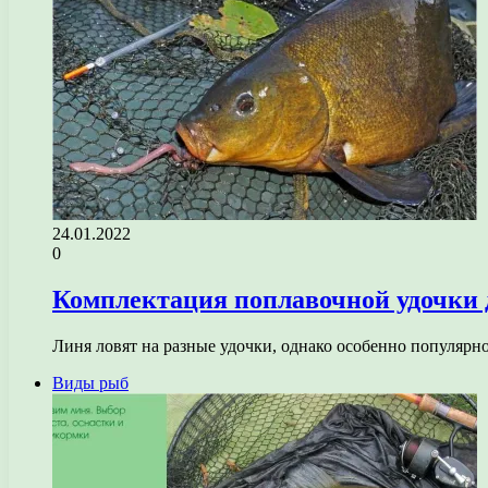
24.01.2022
0
Комплектация поплавочной удочки 
Линя ловят на разные удочки, однако особенно популярно
Виды рыб