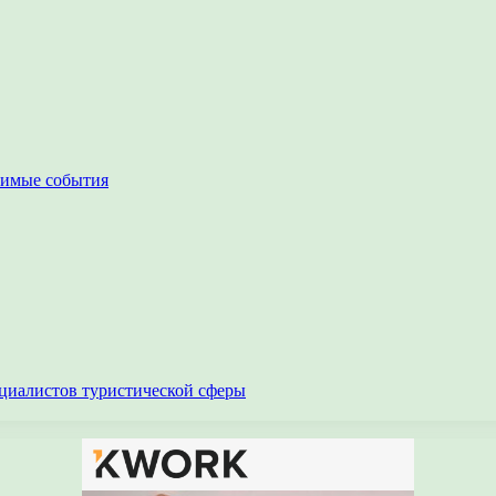
чимые события
циалистов туристической сферы