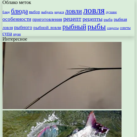
Облако меток
ловля
ловли
блюда
выбор
блюд
выбрать
лучшие
карася
рецепт
рецепты
особенности
приготовления
рыбная
рыба
рыбы
рыбный
рыбного
рыбной ловли
ловля
секреты
советы
супа
щуки
Интересное