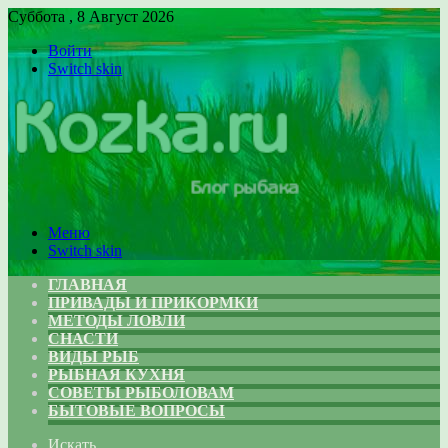
Суббота , 8 Август 2026
Войти
Switch skin
Меню
Switch skin
ГЛАВНАЯ
ПРИВАДЫ И ПРИКОРМКИ
МЕТОДЫ ЛОВЛИ
СНАСТИ
ВИДЫ РЫБ
РЫБНАЯ КУХНЯ
СОВЕТЫ РЫБОЛОВАМ
БЫТОВЫЕ ВОПРОСЫ
Искать