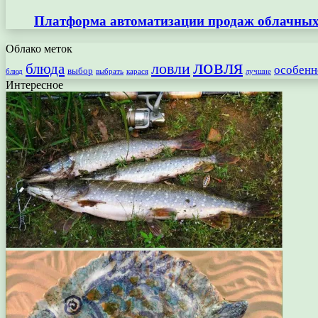
Платформа автоматизации продаж облачных 
Облако меток
ловля
ловли
блюда
особенн
выбор
блюд
выбрать
лучшие
карася
Интересное