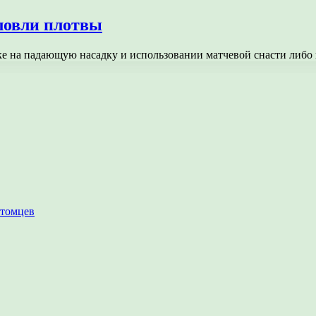
ловли плотвы
ке на падающую насадку и использовании матчевой снасти либ
итомцев