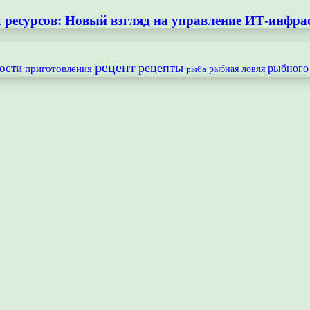
ресурсов: Новый взгляд на управление ИТ-инфра
рецепт
рецепты
ости
рыбного
приготовления
рыбная ловля
рыба