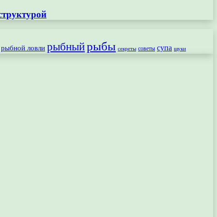
структурой
рыбы
рыбный
рыбной ловли
супа
секреты
советы
щуки