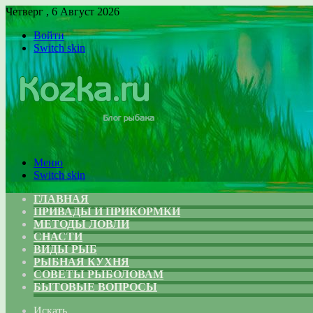
Четверг , 6 Август 2026
Войти
Switch skin
Меню
Switch skin
ГЛАВНАЯ
ПРИВАДЫ И ПРИКОРМКИ
МЕТОДЫ ЛОВЛИ
СНАСТИ
ВИДЫ РЫБ
РЫБНАЯ КУХНЯ
СОВЕТЫ РЫБОЛОВАМ
БЫТОВЫЕ ВОПРОСЫ
Искать