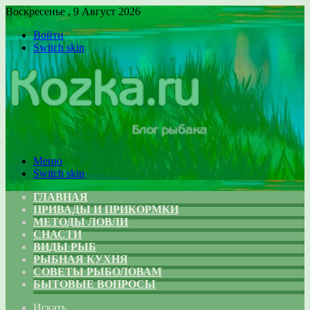
Воскресенье , 9 Август 2026
Войти
Switch skin
Меню
Switch skin
ГЛАВНАЯ
ПРИВАДЫ И ПРИКОРМКИ
МЕТОДЫ ЛОВЛИ
СНАСТИ
ВИДЫ РЫБ
РЫБНАЯ КУХНЯ
СОВЕТЫ РЫБОЛОВАМ
БЫТОВЫЕ ВОПРОСЫ
Искать