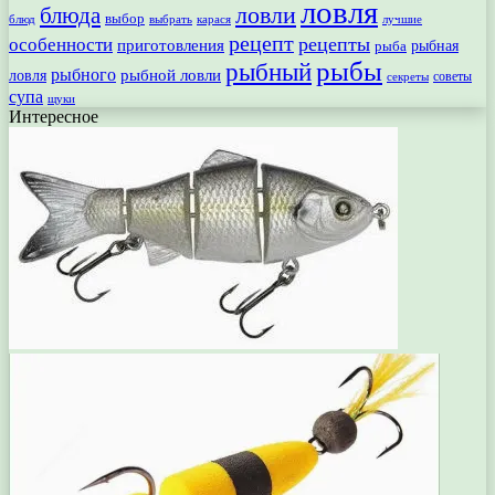
ловля
ловли
блюда
выбор
блюд
выбрать
лучшие
карася
рецепт
рецепты
особенности
приготовления
рыбная
рыба
рыбы
рыбный
рыбного
рыбной ловли
ловля
секреты
советы
супа
щуки
Интересное