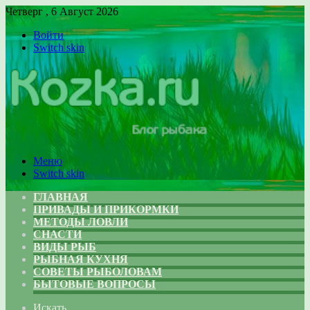
Четверг , 6 Август 2026
Войти
Switch skin
Меню
Switch skin
ГЛАВНАЯ
ПРИВАДЫ И ПРИКОРМКИ
МЕТОДЫ ЛОВЛИ
СНАСТИ
ВИДЫ РЫБ
РЫБНАЯ КУХНЯ
СОВЕТЫ РЫБОЛОВАМ
БЫТОВЫЕ ВОПРОСЫ
Искать