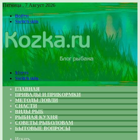
Пятница , 7 Август 2026
Войти
Switch skin
Меню
Switch skin
ГЛАВНАЯ
ПРИВАДЫ И ПРИКОРМКИ
МЕТОДЫ ЛОВЛИ
СНАСТИ
ВИДЫ РЫБ
РЫБНАЯ КУХНЯ
СОВЕТЫ РЫБОЛОВАМ
БЫТОВЫЕ ВОПРОСЫ
Искать