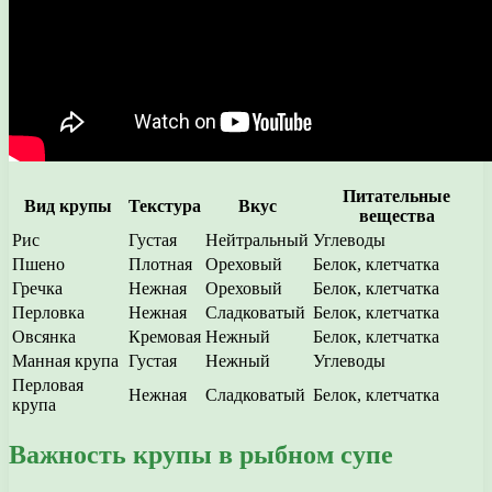
Питательные
Вид крупы
Текстура
Вкус
вещества
Рис
Густая
Нейтральный
Углеводы
Пшено
Плотная
Ореховый
Белок, клетчатка
Гречка
Нежная
Ореховый
Белок, клетчатка
Перловка
Нежная
Сладковатый
Белок, клетчатка
Овсянка
Кремовая
Нежный
Белок, клетчатка
Манная крупа
Густая
Нежный
Углеводы
Перловая
Нежная
Сладковатый
Белок, клетчатка
крупа
Важность крупы в рыбном супе