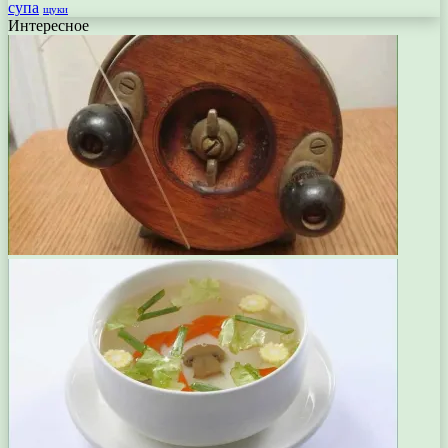
супа
щуки
Интересное