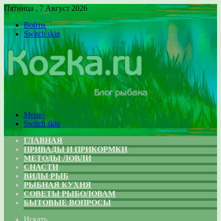
Пятница , 7 Август 2026
Войти
Switch skin
Меню
Switch skin
ГЛАВНАЯ
ПРИВАДЫ И ПРИКОРМКИ
МЕТОДЫ ЛОВЛИ
СНАСТИ
ВИДЫ РЫБ
РЫБНАЯ КУХНЯ
СОВЕТЫ РЫБОЛОВАМ
БЫТОВЫЕ ВОПРОСЫ
Искать