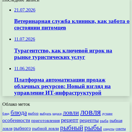
21.07.2026
Ветеринарная служба клиники, как забота о
состоянии питомцев
11.07.2026
Турагентство, как ключевой игрок на
рынке туристических услуг
11.06.2026
Платформа автоматизации продаж
облачных ресурсов: Новый взгляд на
управление ИТ-инфраструктурой
Облако меток
ловля
ловли
блюда
выбор
блюд
выбрать
лучшие
карася
рецепт
рецепты
особенности
приготовления
рыбная
рыба
рыбы
рыбный
рыбного
рыбной ловли
ловля
секреты
советы