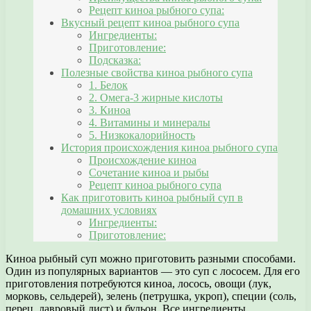
Рецепт киноа рыбного супа:
Вкусный рецепт киноа рыбного супа
Ингредиенты:
Приготовление:
Подсказка:
Полезные свойства киноа рыбного супа
1. Белок
2. Омега-3 жирные кислоты
3. Киноа
4. Витамины и минералы
5. Низкокалорийность
История происхождения киноа рыбного супа
Происхождение киноа
Сочетание киноа и рыбы
Рецепт киноа рыбного супа
Как приготовить киноа рыбный суп в
домашних условиях
Ингредиенты:
Приготовление:
Киноа рыбный суп можно приготовить разными способами.
Один из популярных вариантов — это суп с лососем. Для его
приготовления потребуются киноа, лосось, овощи (лук,
морковь, сельдерей), зелень (петрушка, укроп), специи (соль,
перец, лавровый лист) и бульон. Все ингредиенты