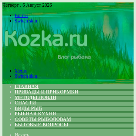
Четверг , 6 Август 2026
Войти
Switch skin
Меню
Switch skin
ГЛАВНАЯ
ПРИВАДЫ И ПРИКОРМКИ
МЕТОДЫ ЛОВЛИ
СНАСТИ
ВИДЫ РЫБ
РЫБНАЯ КУХНЯ
СОВЕТЫ РЫБОЛОВАМ
БЫТОВЫЕ ВОПРОСЫ
Искать