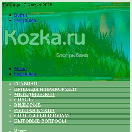
Пятница , 7 Август 2026
Войти
Switch skin
Меню
Switch skin
ГЛАВНАЯ
ПРИВАДЫ И ПРИКОРМКИ
МЕТОДЫ ЛОВЛИ
СНАСТИ
ВИДЫ РЫБ
РЫБНАЯ КУХНЯ
СОВЕТЫ РЫБОЛОВАМ
БЫТОВЫЕ ВОПРОСЫ
Искать