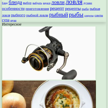
ловля
ловли
блюда
выбор
блюд
выбрать
лучшие
карася
рецепт
рецепты
особенности
приготовления
рыбная
рыба
рыбы
рыбный
рыбного
рыбной ловли
ловля
секреты
советы
супа
щуки
Интересное