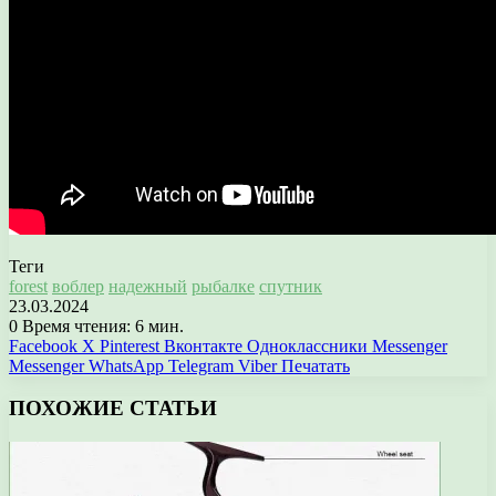
Теги
forest
воблер
надежный
рыбалке
спутник
23.03.2024
0
Время чтения: 6 мин.
Facebook
X
Pinterest
Вконтакте
Одноклассники
Messenger
Messenger
WhatsApp
Telegram
Viber
Печатать
ПОХОЖИЕ СТАТЬИ