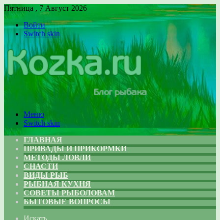
Пятница , 7 Август 2026
Войти
Switch skin
Меню
Switch skin
ГЛАВНАЯ
ПРИВАДЫ И ПРИКОРМКИ
МЕТОДЫ ЛОВЛИ
СНАСТИ
ВИДЫ РЫБ
РЫБНАЯ КУХНЯ
СОВЕТЫ РЫБОЛОВАМ
БЫТОВЫЕ ВОПРОСЫ
Искать