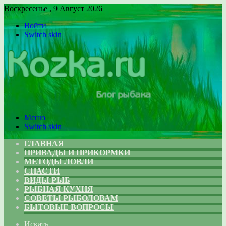
Воскресенье , 9 Август 2026
Войти
Switch skin
Меню
Switch skin
ГЛАВНАЯ
ПРИВАДЫ И ПРИКОРМКИ
МЕТОДЫ ЛОВЛИ
СНАСТИ
ВИДЫ РЫБ
РЫБНАЯ КУХНЯ
СОВЕТЫ РЫБОЛОВАМ
БЫТОВЫЕ ВОПРОСЫ
Искать