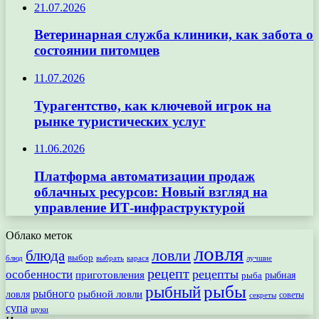
21.07.2026
Ветеринарная служба клиники, как забота о
состоянии питомцев
11.07.2026
Турагентство, как ключевой игрок на
рынке туристических услуг
11.06.2026
Платформа автоматизации продаж
облачных ресурсов: Новый взгляд на
управление ИТ-инфраструктурой
Облако меток
ловля
ловли
блюда
выбор
блюд
выбрать
лучшие
карася
рецепт
рецепты
особенности
приготовления
рыбная
рыба
рыбы
рыбный
рыбного
рыбной ловли
ловля
секреты
советы
супа
щуки