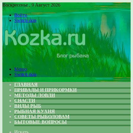
Воскресенье , 9 Август 2026
Войти
Switch skin
Меню
Switch skin
ГЛАВНАЯ
ПРИВАДЫ И ПРИКОРМКИ
МЕТОДЫ ЛОВЛИ
СНАСТИ
ВИДЫ РЫБ
РЫБНАЯ КУХНЯ
СОВЕТЫ РЫБОЛОВАМ
БЫТОВЫЕ ВОПРОСЫ
Искать