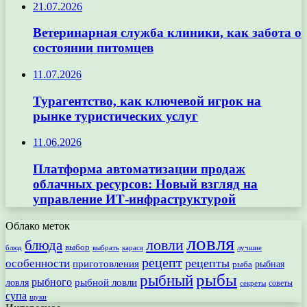
21.07.2026
Ветеринарная служба клиники, как забота о
состоянии питомцев
11.07.2026
Турагентство, как ключевой игрок на
рынке туристических услуг
11.06.2026
Платформа автоматизации продаж
облачных ресурсов: Новый взгляд на
управление ИТ-инфраструктурой
Облако меток
ловля
ловли
блюда
выбор
блюд
выбрать
лучшие
карася
рецепт
рецепты
особенности
приготовления
рыбная
рыба
рыбы
рыбный
рыбного
рыбной ловли
ловля
секреты
советы
супа
щуки