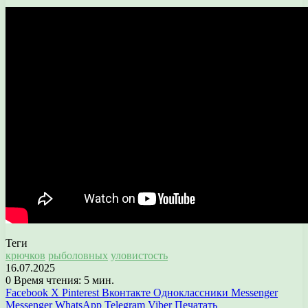
Теги
крючков
рыболовных
уловистость
16.07.2025
0
Время чтения: 5 мин.
Facebook
X
Pinterest
Вконтакте
Одноклассники
Messenger
Messenger
WhatsApp
Telegram
Viber
Печатать