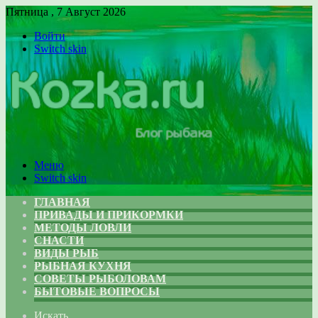
Пятница , 7 Август 2026
Войти
Switch skin
Меню
Switch skin
ГЛАВНАЯ
ПРИВАДЫ И ПРИКОРМКИ
МЕТОДЫ ЛОВЛИ
СНАСТИ
ВИДЫ РЫБ
РЫБНАЯ КУХНЯ
СОВЕТЫ РЫБОЛОВАМ
БЫТОВЫЕ ВОПРОСЫ
Искать