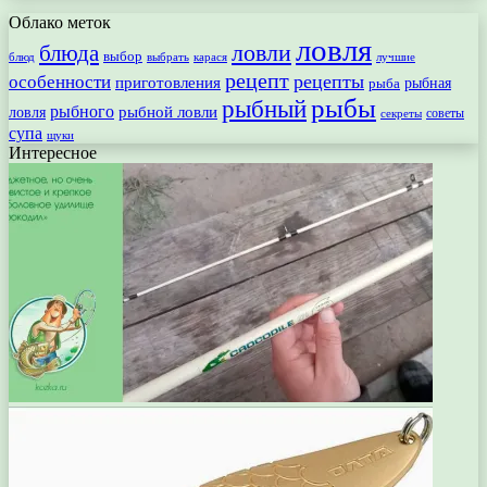
Облако меток
ловля
ловли
блюда
выбор
блюд
выбрать
лучшие
карася
рецепт
рецепты
особенности
приготовления
рыбная
рыба
рыбы
рыбный
рыбного
рыбной ловли
ловля
секреты
советы
супа
щуки
Интересное