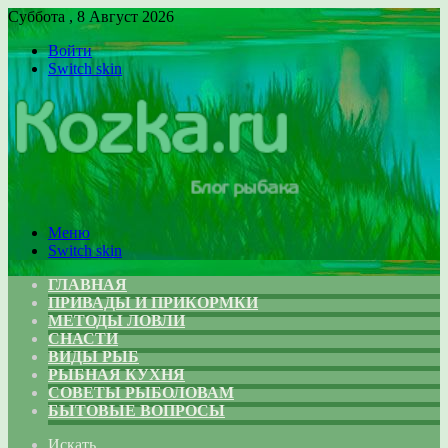
Суббота , 8 Август 2026
Войти
Switch skin
Меню
Switch skin
ГЛАВНАЯ
ПРИВАДЫ И ПРИКОРМКИ
МЕТОДЫ ЛОВЛИ
СНАСТИ
ВИДЫ РЫБ
РЫБНАЯ КУХНЯ
СОВЕТЫ РЫБОЛОВАМ
БЫТОВЫЕ ВОПРОСЫ
Искать