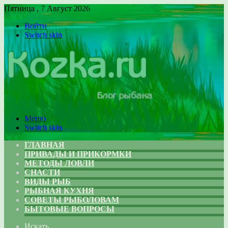
Пятница , 7 Август 2026
Войти
Switch skin
Меню
Switch skin
ГЛАВНАЯ
ПРИВАДЫ И ПРИКОРМКИ
МЕТОДЫ ЛОВЛИ
СНАСТИ
ВИДЫ РЫБ
РЫБНАЯ КУХНЯ
СОВЕТЫ РЫБОЛОВАМ
БЫТОВЫЕ ВОПРОСЫ
Искать