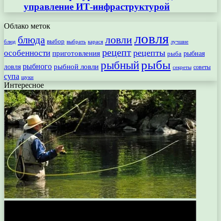
управление ИТ-инфраструктурой
Облако меток
ловля
ловли
блюда
выбор
блюд
выбрать
лучшие
карася
рецепт
рецепты
особенности
приготовления
рыбная
рыба
рыбы
рыбный
рыбного
рыбной ловли
ловля
секреты
советы
супа
щуки
Интересное