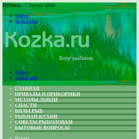
Пятница , 7 Август 2026
Войти
Switch skin
Меню
Switch skin
ГЛАВНАЯ
ПРИВАДЫ И ПРИКОРМКИ
МЕТОДЫ ЛОВЛИ
СНАСТИ
ВИДЫ РЫБ
РЫБНАЯ КУХНЯ
СОВЕТЫ РЫБОЛОВАМ
БЫТОВЫЕ ВОПРОСЫ
Искать