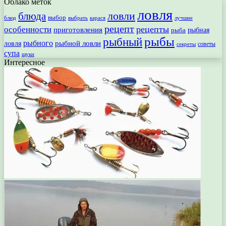
Облако меток
ловля
ловли
блюда
выбор
блюд
выбрать
лучшие
карася
рецепт
рецепты
особенности
приготовления
рыбная
рыба
рыбы
рыбный
рыбного
рыбной ловли
ловля
секреты
советы
супа
щуки
Интересное