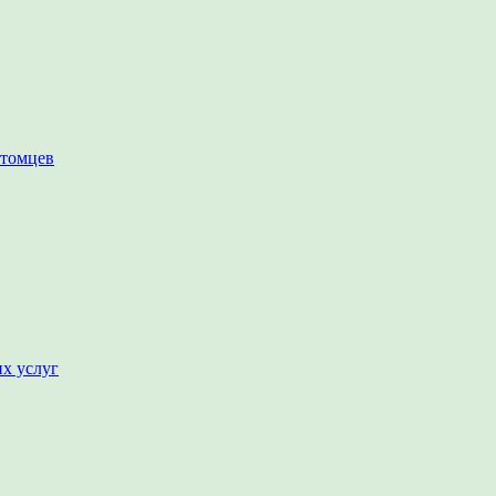
итомцев
их услуг