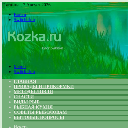
Пятница , 7 Август 2026
Войти
Switch skin
Меню
Switch skin
ГЛАВНАЯ
ПРИВАДЫ И ПРИКОРМКИ
МЕТОДЫ ЛОВЛИ
СНАСТИ
ВИДЫ РЫБ
РЫБНАЯ КУХНЯ
СОВЕТЫ РЫБОЛОВАМ
БЫТОВЫЕ ВОПРОСЫ
Искать