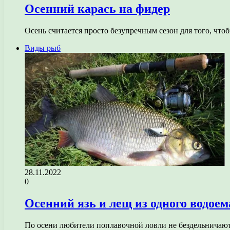
Осенний карась на фидер
Осень считается просто безупречным сезон для того, что
Виды рыб
28.11.2022
0
Осенний язь и лещ из одного водоем
По осени любители поплавочной ловли не бездельничают