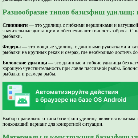
Разнообразие типов базизфиш удилищ: 
Спиннинги
— это удилища с гибкими вершинками и катушкой,
значительные дистанции и обеспечивают точность заброса. Спи
рыбалки.
Фидеры
— это мощные удилища с длинными рукоятками и кату
рыбалки на крупных реках и озерах, где необходимо достичь б
Болонские удилища
— это длинные и гибкие удилища без кату
хорошую чувствительность при ловле пассивной рыбы. Болонск
рыбалки и размера рыбы.
Выбор правильного типа базизфиш удилища является важным ш
подходящий вариант для конкретной ситуации.
Материалы и конструкция базизфиш уд