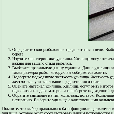
Определите свои рыболовные предпочтения и цели. Выбор
берега.
Изучите характеристики удилища. Удилища могут отличат
важны для вашего стиля рыбалки.
Выберите правильную длину удилища. Длина удилища влия
также размеры рыбы, которую вы собираетесь ловить.
Подберите подходящую жесткость удилища. Жесткость уди
жесткостью, учитывая ваши предпочтения и цели.
Оцените материал удилища. Удилища могут быть изготов
недостатки каждого материала и выберите подходящий дл
Обратите внимание на тип кольцевых вставок. Кольцевы
истиранию. Выберите удилище с качественными кольцевы
Помните, что выбор правильного базизфиш удилища является 
удилище, которое будет соответствовать вашим потребностям 