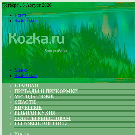
Четверг , 6 Август 2026
Войти
Switch skin
Меню
Switch skin
ГЛАВНАЯ
ПРИВАДЫ И ПРИКОРМКИ
МЕТОДЫ ЛОВЛИ
СНАСТИ
ВИДЫ РЫБ
РЫБНАЯ КУХНЯ
СОВЕТЫ РЫБОЛОВАМ
БЫТОВЫЕ ВОПРОСЫ
Искать