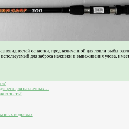
разновидностей оснастки, предназначенной для ловли рыбы раз
используемый для заброса наживки и вываживания улова, имеет 
га?
одящего для различных…
жно знать?
разных водоемах