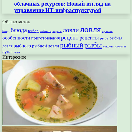
облачных ресурсов: Новый взгляд на
управление ИТ-инфраструктурой
Облако меток
ловля
ловли
блюда
выбор
блюд
выбрать
лучшие
карася
рецепт
рецепты
особенности
приготовления
рыбная
рыба
рыбы
рыбный
рыбного
рыбной ловли
ловля
секреты
советы
супа
щуки
Интересное