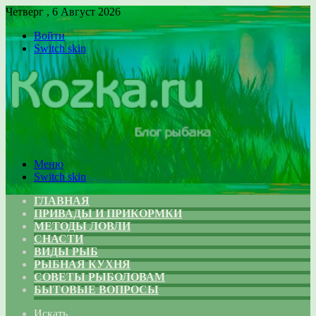
Четверг , 6 Август 2026
Войти
Switch skin
Меню
Switch skin
ГЛАВНАЯ
ПРИВАДЫ И ПРИКОРМКИ
МЕТОДЫ ЛОВЛИ
СНАСТИ
ВИДЫ РЫБ
РЫБНАЯ КУХНЯ
СОВЕТЫ РЫБОЛОВАМ
БЫТОВЫЕ ВОПРОСЫ
Искать