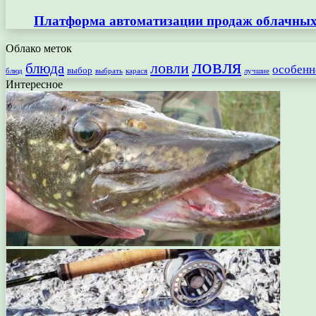
Платформа автоматизации продаж облачных 
Облако меток
ловля
ловли
блюда
особенн
выбор
блюд
выбрать
лучшие
карася
Интересное