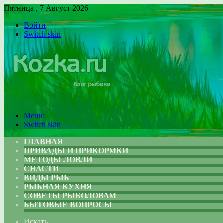
Пятница , 7 Август 2026
Войти
Switch skin
Меню
Switch skin
ГЛАВНАЯ
ПРИВАДЫ И ПРИКОРМКИ
МЕТОДЫ ЛОВЛИ
СНАСТИ
ВИДЫ РЫБ
РЫБНАЯ КУХНЯ
СОВЕТЫ РЫБОЛОВАМ
БЫТОВЫЕ ВОПРОСЫ
Искать