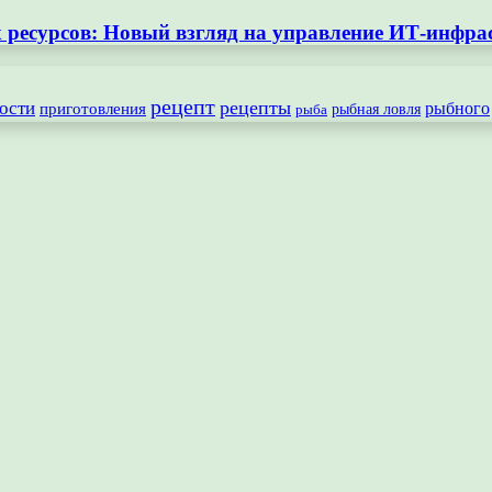
ресурсов: Новый взгляд на управление ИТ-инфра
рецепт
рецепты
ости
рыбного
приготовления
рыбная ловля
рыба