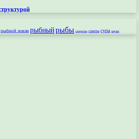
структурой
рыбы
рыбный
рыбной ловли
супа
секреты
советы
щуки