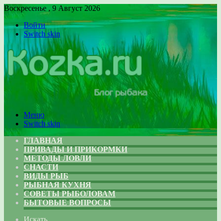
Воскресенье , 9 Август 2026
Войти
Switch skin
Меню
Switch skin
ГЛАВНАЯ
ПРИВАДЫ И ПРИКОРМКИ
МЕТОДЫ ЛОВЛИ
СНАСТИ
ВИДЫ РЫБ
РЫБНАЯ КУХНЯ
СОВЕТЫ РЫБОЛОВАМ
БЫТОВЫЕ ВОПРОСЫ
Искать