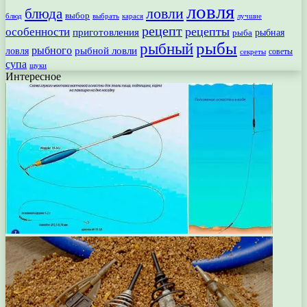
ловля
ловли
блюда
выбор
блюд
выбрать
лучшие
карася
рецепт
рецепты
особенности
приготовления
рыбная
рыба
рыбы
рыбный
рыбного
рыбной ловли
ловля
секреты
советы
супа
щуки
Интересное