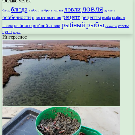
Облако меток
ловля
ловли
блюда
выбор
блюд
выбрать
лучшие
карася
рецепт
рецепты
особенности
приготовления
рыбная
рыба
рыбы
рыбный
рыбного
рыбной ловли
ловля
секреты
советы
супа
щуки
Интересное