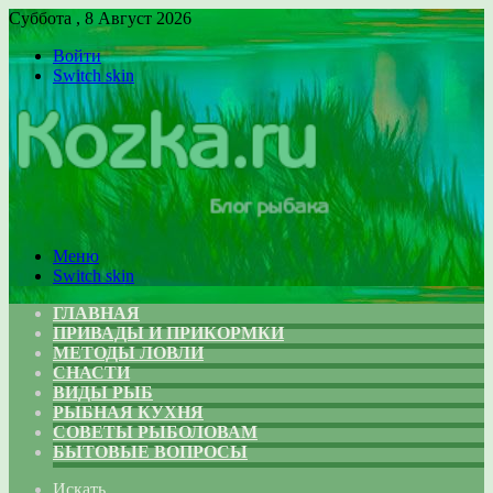
Суббота , 8 Август 2026
Войти
Switch skin
Меню
Switch skin
ГЛАВНАЯ
ПРИВАДЫ И ПРИКОРМКИ
МЕТОДЫ ЛОВЛИ
СНАСТИ
ВИДЫ РЫБ
РЫБНАЯ КУХНЯ
СОВЕТЫ РЫБОЛОВАМ
БЫТОВЫЕ ВОПРОСЫ
Искать