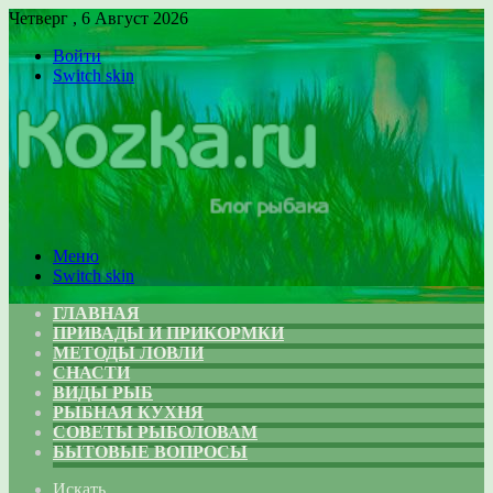
Четверг , 6 Август 2026
Войти
Switch skin
Меню
Switch skin
ГЛАВНАЯ
ПРИВАДЫ И ПРИКОРМКИ
МЕТОДЫ ЛОВЛИ
СНАСТИ
ВИДЫ РЫБ
РЫБНАЯ КУХНЯ
СОВЕТЫ РЫБОЛОВАМ
БЫТОВЫЕ ВОПРОСЫ
Искать