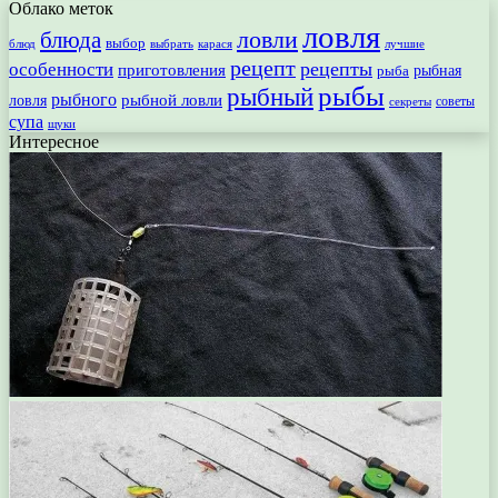
Облако меток
ловля
ловли
блюда
выбор
блюд
выбрать
лучшие
карася
рецепт
рецепты
особенности
приготовления
рыбная
рыба
рыбы
рыбный
рыбного
рыбной ловли
ловля
секреты
советы
супа
щуки
Интересное