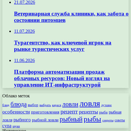
21.07.2026
Ветеринарная служба клиники, как забота о
состоянии питомцев
11.07.2026
Турагентство, как ключевой игрок на
рынке туристических услуг
11.06.2026
Платформа автоматизации продаж
облачных ресурсов: Новый взгляд на
управление ИТ-инфраструктурой
Облако меток
ловля
ловли
блюда
выбор
блюд
выбрать
лучшие
карася
рецепт
рецепты
особенности
приготовления
рыбная
рыба
рыбы
рыбный
рыбного
рыбной ловли
ловля
секреты
советы
супа
щуки
Интересное