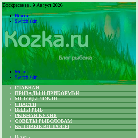
Воскресенье , 9 Август 2026
Войти
Switch skin
Меню
Switch skin
ГЛАВНАЯ
ПРИВАДЫ И ПРИКОРМКИ
МЕТОДЫ ЛОВЛИ
СНАСТИ
ВИДЫ РЫБ
РЫБНАЯ КУХНЯ
СОВЕТЫ РЫБОЛОВАМ
БЫТОВЫЕ ВОПРОСЫ
Искать