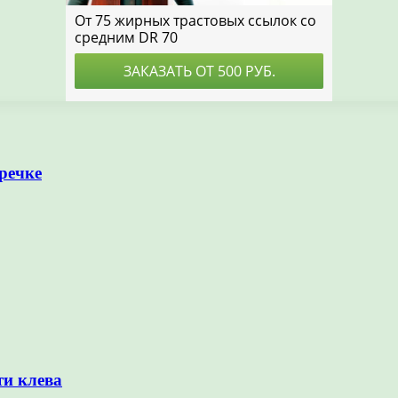
речке
ти клева