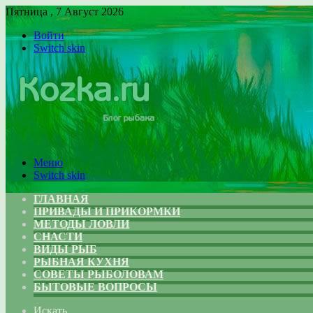
Пятница , 7 Август 2026
Войти
Switch skin
Меню
Switch skin
ГЛАВНАЯ
ПРИВАДЫ И ПРИКОРМКИ
МЕТОДЫ ЛОВЛИ
СНАСТИ
ВИДЫ РЫБ
РЫБНАЯ КУХНЯ
СОВЕТЫ РЫБОЛОВАМ
БЫТОВЫЕ ВОПРОСЫ
Искать