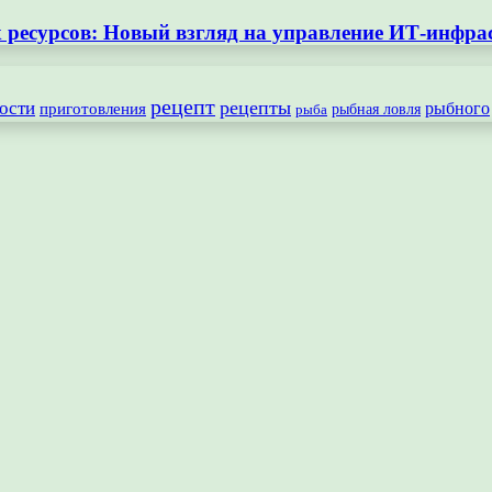
ресурсов: Новый взгляд на управление ИТ-инфра
рецепт
рецепты
ости
рыбного
приготовления
рыбная ловля
рыба