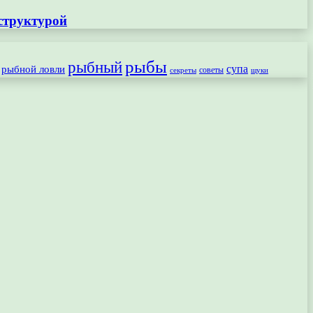
структурой
рыбы
рыбный
рыбной ловли
супа
секреты
советы
щуки