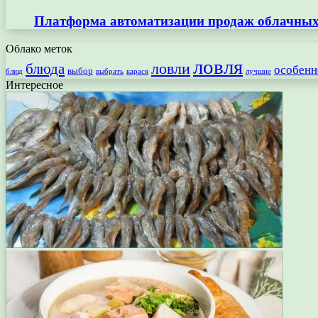
Платформа автоматизации продаж облачных 
Облако меток
ловля
ловли
блюда
особенн
выбор
блюд
выбрать
лучшие
карася
Интересное