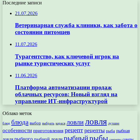
Последние записи
21.07.2026
Ветеринарная служба клиники, как забота о
состоянии питомцев
11.07.2026
Турагентство, как ключевой игрок на
рынке туристических услуг
11.06.2026
Платформа автоматизации продаж
облачных ресурсов: Новый взгляд на
управление ИТ-инфраструктурой
Облако меток
ловля
ловли
блюда
выбор
блюд
выбрать
лучшие
карася
рецепт
рецепты
особенности
приготовления
рыбная
рыба
рыбы
рыбный
рыбного
рыбной ловли
ловля
секреты
советы