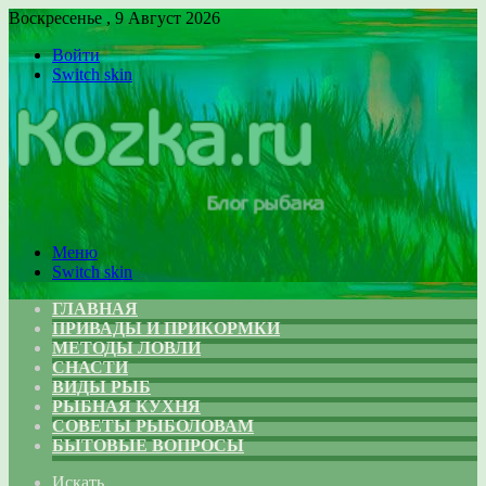
Воскресенье , 9 Август 2026
Войти
Switch skin
Меню
Switch skin
ГЛАВНАЯ
ПРИВАДЫ И ПРИКОРМКИ
МЕТОДЫ ЛОВЛИ
СНАСТИ
ВИДЫ РЫБ
РЫБНАЯ КУХНЯ
СОВЕТЫ РЫБОЛОВАМ
БЫТОВЫЕ ВОПРОСЫ
Искать