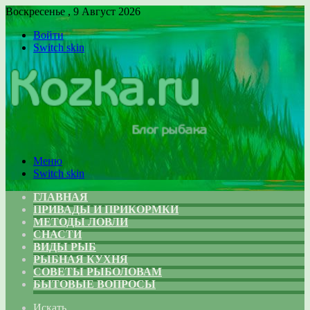
Воскресенье , 9 Август 2026
Войти
Switch skin
Меню
Switch skin
ГЛАВНАЯ
ПРИВАДЫ И ПРИКОРМКИ
МЕТОДЫ ЛОВЛИ
СНАСТИ
ВИДЫ РЫБ
РЫБНАЯ КУХНЯ
СОВЕТЫ РЫБОЛОВАМ
БЫТОВЫЕ ВОПРОСЫ
Искать