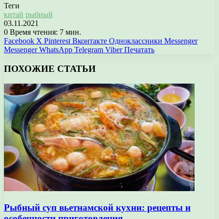
Теги
китай
рыбный
03.11.2021
0
Время чтения: 7 мин.
Facebook
X
Pinterest
Вконтакте
Одноклассники
Messenger
Messenger
WhatsApp
Telegram
Viber
Печатать
ПОХОЖИЕ СТАТЬИ
Рыбный суп вьетнамской кухни: рецепты и
особенности приготовления