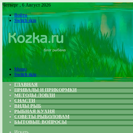
Четверг , 6 Август 2026
Войти
Switch skin
Меню
Switch skin
ГЛАВНАЯ
ПРИВАДЫ И ПРИКОРМКИ
МЕТОДЫ ЛОВЛИ
СНАСТИ
ВИДЫ РЫБ
РЫБНАЯ КУХНЯ
СОВЕТЫ РЫБОЛОВАМ
БЫТОВЫЕ ВОПРОСЫ
Искать