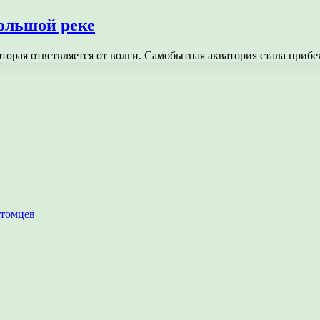
ольшой реке
 которая ответвляется от волги. Самобытная акватория стала пр
итомцев