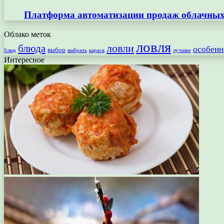
Платформа автоматизации продаж облачных 
Облако меток
ловля
ловли
блюда
особенн
выбор
блюд
выбрать
лучшие
карася
Интересное