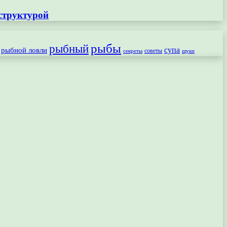
структурой
рыбы
рыбный
рыбной ловли
супа
секреты
советы
щуки