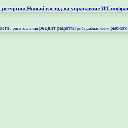
ресурсов: Новый взгляд на управление ИТ-инфра
рецепт
рецепты
ости
рыбного
приготовления
рыбная ловля
рыба