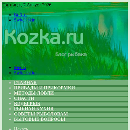
Пятница , 7 Август 2026
Войти
Switch skin
Меню
Switch skin
ГЛАВНАЯ
ПРИВАДЫ И ПРИКОРМКИ
МЕТОДЫ ЛОВЛИ
СНАСТИ
ВИДЫ РЫБ
РЫБНАЯ КУХНЯ
СОВЕТЫ РЫБОЛОВАМ
БЫТОВЫЕ ВОПРОСЫ
Искать