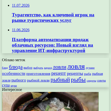
11.07.2026
Турагентство, как ключевой игрок на
рынке туристических услуг
11.06.2026
Платформа автоматизации продаж
облачных ресурсов: Новый взгляд на
управление ИТ-инфраструктурой
Облако меток
ловля
ловли
блюда
выбор
блюд
выбрать
лучшие
карася
рецепт
рецепты
особенности
приготовления
рыбная
рыба
рыбы
рыбный
рыбного
рыбной ловли
ловля
секреты
советы
супа
щуки
Интересное