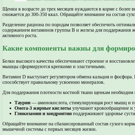
Щенки в возрасте до трех месяцев нуждаются в корме с более в
снижается до 300-350 ккал. Обращайте внимание на состав су
Разделение рациона по породам позволяет обеспечить оптим
содержанием витаминов группы В и железа для поддержания ж
активного роста.
Какие компоненты важны для формиро
Белки высокого качества обеспечивают строение и восстановл
мышцы сформируются крепкими и эластичными.
Витамин D выступает регулятором обмена кальция и фосфора. 
способствует правильному усвоению минералов.
Для поддержания плотности костной ткани щенкам необходим м
Таурин
— аминокислота, стимулирующая рост мышц и 
Омега-3 жирные кислоты
улучшают кровообращение и у
Глюкозамин и хондроитин
поддерживают здоровье суста
Обращайте внимание на сбалансированный состав сухого корма
мышечной системы с первых месяцев жизни.