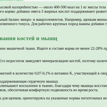
ысокой калорийностью — около 400-500 ккал на 1 кг массы тела в
хого корма: добавки омега-3 жирных кислот поддерживают разви
альный баланс микро- и макроэлементов. Например, щенкам ми
изненного тонуса. Для рабочих крупных пород важны добавки г
вания костей и мышц
ение мышечной ткани. Ищите в составе корма не менее 22-28% п
Его недостаток замедляет минерализацию костей, поэтому налич
агний в количестве 0,07-0,1% и витамин K, участвующий в све
поддерживающая сердечную мышцу.
меньшают воспаление в тканях, благодаря чему мышцы восстан
вов, обеспечивая комфортную подвижность во время роста.
 для щенков, ориентируясь на указанные нормы питательных вещ