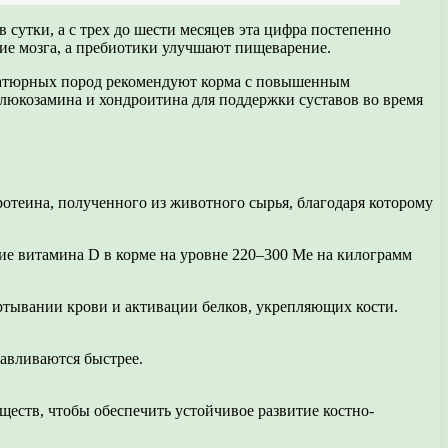
 сутки, а с трех до шести месяцев эта цифра постепенно
тие мозга, а пребиотики улучшают пищеварение.
ниатюрных пород рекомендуют корма с повышенным
люкозамина и хондроитина для поддержки суставов во время
ротеина, полученного из животного сырья, благодаря которому
ие витамина D в корме на уровне 220–300 Ме на килограмм
ртывании крови и активации белков, укрепляющих кости.
авливаются быстрее.
еств, чтобы обеспечить устойчивое развитие костно-