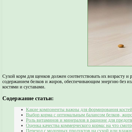
Сухой корм для щенков должен соответствовать их возрасту и
содержанием белков и жиров, обеспечивающим энергию без из
костями и суставами.
Содержание статьи:
Какие компоненты важны для формирования косте
Выбор корма с оптимальным балансом белков, жир
Роль витаминов и минералов в рационе для предо
Оценка качества коммерческого корма: на что смотр
Переход с молочных продуктов на сухой или влаж