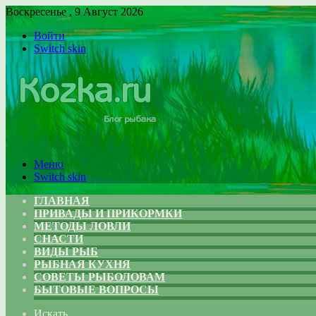
Воскресенье , 9 Август 2026
Войти
Switch skin
Меню
Switch skin
ГЛАВНАЯ
ПРИВАДЫ И ПРИКОРМКИ
МЕТОДЫ ЛОВЛИ
СНАСТИ
ВИДЫ РЫБ
РЫБНАЯ КУХНЯ
СОВЕТЫ РЫБОЛОВАМ
БЫТОВЫЕ ВОПРОСЫ
Искать