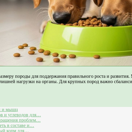
 размеру породы для поддержания правильного роста и развити
лишней нагрузки на органы. Для крупных пород важно сбаланси
й и мышц
ов и углеводов для…
твращения проблем…
еть в составе и…
ный корм для…