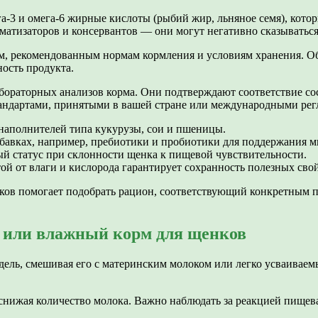
а-3 и омега-6 жирные кислоты (рыбий жир, льняное семя), кото
оматизаторов и консервантов — они могут негативно сказыватьс
, рекомендованным нормам кормления и условиям хранения. Обр
ость продукта.
абораторных анализов корма. Они подтверждают соответствие со
стандартами, принятыми в вашей стране или международными рег
 наполнителей типа кукурузы, сои и пшеницы.
авках, например, пребиотики и пробиотики для поддержания 
й статус при склонности щенка к пищевой чувствительности.
ой от влаги и кислорода гарантирует сохранность полезных свой
енков помогает подобрать рацион, соответствующий конкретным
й или влажный корм для щенков
дель, смешивая его с материнским молоком или легко усваиваем
 снижая количество молока. Важно наблюдать за реакцией пищев