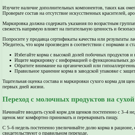
Изучите наличие дополнительных компонентов, таких как омег
Проверьте состав на отсутствие искусственных красителей, ар
Маркировка должна содержать указания по возрастным группам
свежесть напрямую влияет на питательную ценность и безопасн
Попросите у продавца сертификаты качества или результаты л
Убедитесь, что корм произведен в соответствии с нормами и 
Избегайте корма с высокой долей побочных продуктов и
Ищите маркировку с информацией о функциональных доб
Обратите внимание на органический или гипоаллергенны
Правильное хранение корма в заводской упаковке с защит
Тщательная оценка состава и маркировки сухого корма для щ
первых дней жизни.
Переход с молочных продуктов на сухо
Начинайте вводить сухой корм для щенков постепенно с 3–4 не
щенок мог комфортно принимать и переваривать пищу.
С 5–6 недель постепенно увеличивайте долю корма в рационе,
свидетельствуют о правильном переходе.