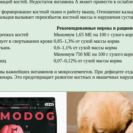
рмаций костей. Недостаток витамина А может привести к ослабл
т формирование костной ткани и работу мышц. Отношение кальци
альция вызывает переизбыток костной массы и нарушения сустав
Рекомендованные нормы в рацион
репких костей
Минимум 1,65 МЕ на 100 г сухого кор
вует в свертывании крови
0,85–1,3% от сухой массы корма
ткань
0,6–1,1% от сухой массы корма
Минимум 750 МЕ на 100 г сухого кор
ышц
0,07–0,12% от сухой массы корма
мы важнейших витаминов и микроэлементов. При дефиците отда
ринара. Это предотвращает развитие костных и мышечных наруш