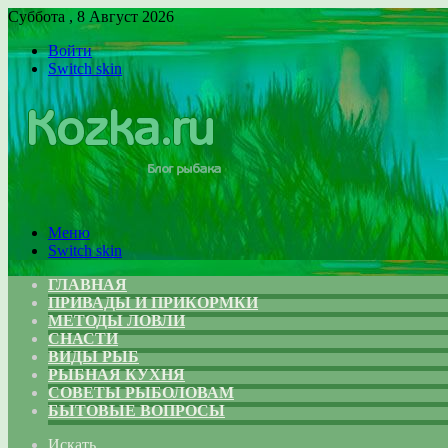
Суббота , 8 Август 2026
Войти
Switch skin
Меню
Switch skin
ГЛАВНАЯ
ПРИВАДЫ И ПРИКОРМКИ
МЕТОДЫ ЛОВЛИ
СНАСТИ
ВИДЫ РЫБ
РЫБНАЯ КУХНЯ
СОВЕТЫ РЫБОЛОВАМ
БЫТОВЫЕ ВОПРОСЫ
Искать