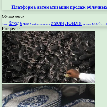
Платформа автоматизации продаж облачных 
Облако меток
ловля
ловли
блюда
особенн
выбор
блюд
выбрать
лучшие
карася
Интересное