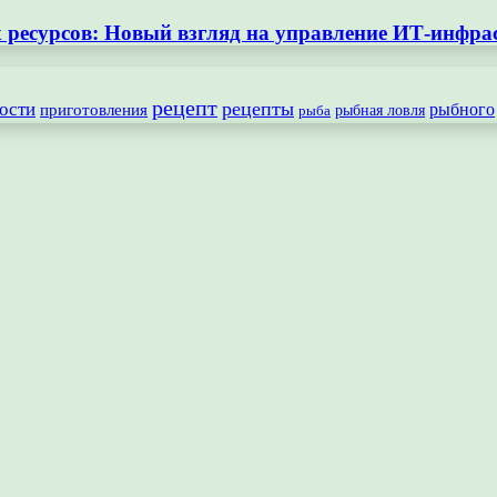
ресурсов: Новый взгляд на управление ИТ-инфра
рецепт
рецепты
ости
рыбного
приготовления
рыбная ловля
рыба