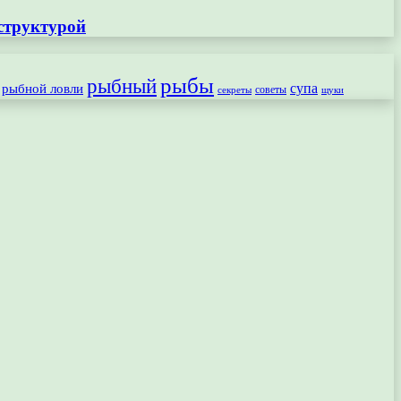
структурой
рыбы
рыбный
рыбной ловли
супа
секреты
советы
щуки