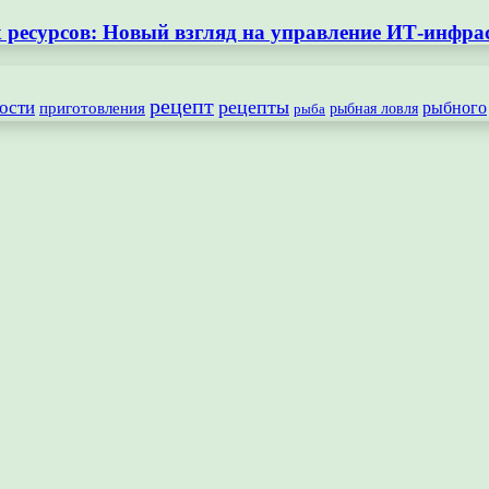
ресурсов: Новый взгляд на управление ИТ-инфра
рецепт
рецепты
ости
рыбного
приготовления
рыбная ловля
рыба