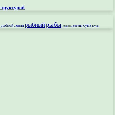
структурой
рыбы
рыбный
рыбной ловли
супа
секреты
советы
щуки