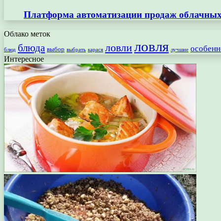
Платформа автоматизации продаж облачных 
Облако меток
ловля
ловли
блюда
особенн
выбор
блюд
выбрать
лучшие
карася
Интересное