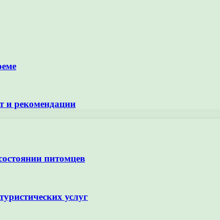
оеме
т и рекомендации
 состоянии питомцев
туристических услуг