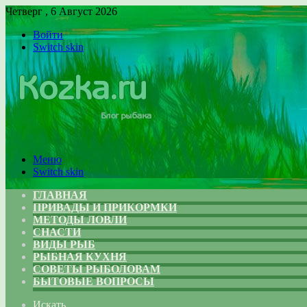
Четверг , 6 Август 2026
Войти
Switch skin
Меню
Switch skin
ГЛАВНАЯ
ПРИВАДЫ И ПРИКОРМКИ
МЕТОДЫ ЛОВЛИ
СНАСТИ
ВИДЫ РЫБ
РЫБНАЯ КУХНЯ
СОВЕТЫ РЫБОЛОВАМ
БЫТОВЫЕ ВОПРОСЫ
Искать