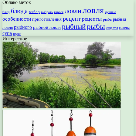
Облако меток
ловля
ловли
блюда
выбор
блюд
выбрать
лучшие
карася
рецепт
рецепты
особенности
приготовления
рыбная
рыба
рыбы
рыбный
рыбного
рыбной ловли
ловля
секреты
советы
супа
щуки
Интересное