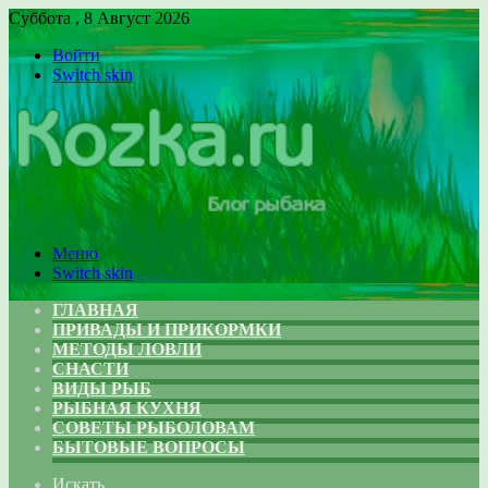
Суббота , 8 Август 2026
Войти
Switch skin
Меню
Switch skin
ГЛАВНАЯ
ПРИВАДЫ И ПРИКОРМКИ
МЕТОДЫ ЛОВЛИ
СНАСТИ
ВИДЫ РЫБ
РЫБНАЯ КУХНЯ
СОВЕТЫ РЫБОЛОВАМ
БЫТОВЫЕ ВОПРОСЫ
Искать