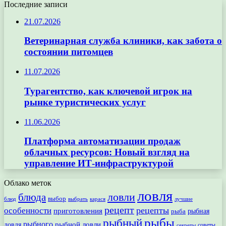
Последние записи
21.07.2026
Ветеринарная служба клиники, как забота о
состоянии питомцев
11.07.2026
Турагентство, как ключевой игрок на
рынке туристических услуг
11.06.2026
Платформа автоматизации продаж
облачных ресурсов: Новый взгляд на
управление ИТ-инфраструктурой
Облако меток
ловля
ловли
блюда
выбор
блюд
выбрать
лучшие
карася
рецепт
рецепты
особенности
приготовления
рыбная
рыба
рыбы
рыбный
рыбного
рыбной ловли
ловля
секреты
советы