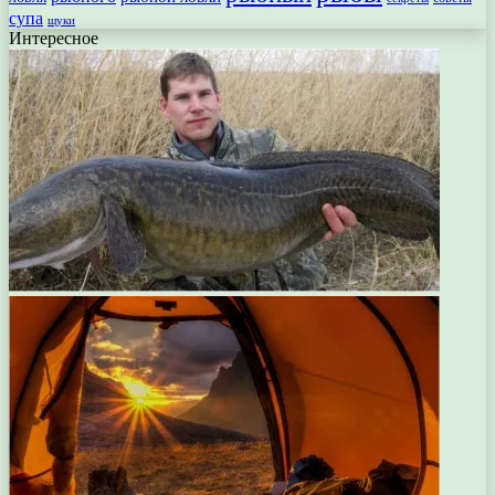
супа
щуки
Интересное