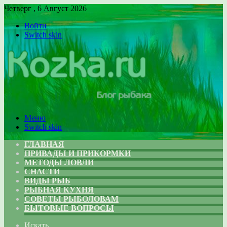
Четверг , 6 Август 2026
Войти
Switch skin
Меню
Switch skin
ГЛАВНАЯ
ПРИВАДЫ И ПРИКОРМКИ
МЕТОДЫ ЛОВЛИ
СНАСТИ
ВИДЫ РЫБ
РЫБНАЯ КУХНЯ
СОВЕТЫ РЫБОЛОВАМ
БЫТОВЫЕ ВОПРОСЫ
Искать