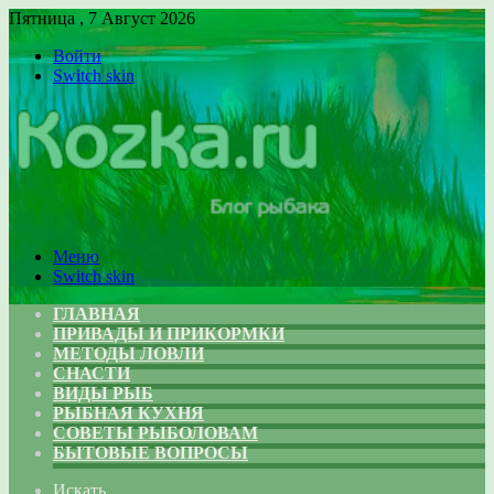
Пятница , 7 Август 2026
Войти
Switch skin
Меню
Switch skin
ГЛАВНАЯ
ПРИВАДЫ И ПРИКОРМКИ
МЕТОДЫ ЛОВЛИ
СНАСТИ
ВИДЫ РЫБ
РЫБНАЯ КУХНЯ
СОВЕТЫ РЫБОЛОВАМ
БЫТОВЫЕ ВОПРОСЫ
Искать