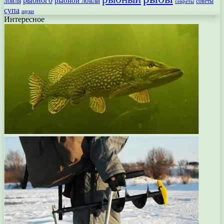
рыбного
рыбной ловли
ловля
секреты
советы
супа
щуки
Интересное