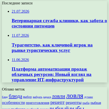
Последние записи
21.07.2026
Ветеринарная служба клиники, как забота о
состоянии питомцев
11.07.2026
Турагентство, как ключевой игрок на
рынке туристических услуг
11.06.2026
Платформа автоматизации продаж
облачных ресурсов: Новый взгляд на
управление ИТ-инфраструктурой
Облако меток
ловля
ловли
блюда
выбор
блюд
выбрать
лучшие
карася
рецепт
рецепты
особенности
приготовления
рыбная
рыба
рыбы
рыбный