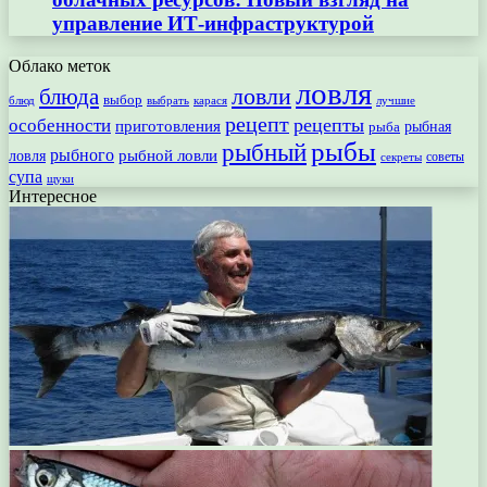
управление ИТ-инфраструктурой
Облако меток
ловля
ловли
блюда
выбор
блюд
выбрать
лучшие
карася
рецепт
рецепты
особенности
приготовления
рыбная
рыба
рыбы
рыбный
рыбного
рыбной ловли
ловля
секреты
советы
супа
щуки
Интересное