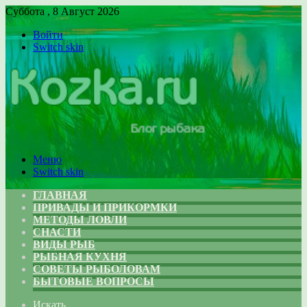
Суббота , 8 Август 2026
Войти
Switch skin
Меню
Switch skin
ГЛАВНАЯ
ПРИВАДЫ И ПРИКОРМКИ
МЕТОДЫ ЛОВЛИ
СНАСТИ
ВИДЫ РЫБ
РЫБНАЯ КУХНЯ
СОВЕТЫ РЫБОЛОВАМ
БЫТОВЫЕ ВОПРОСЫ
Искать