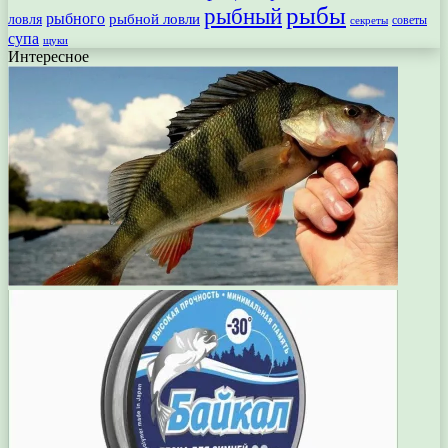
рыбы
рыбный
рыбного
рыбной ловли
ловля
секреты
советы
супа
щуки
Интересное