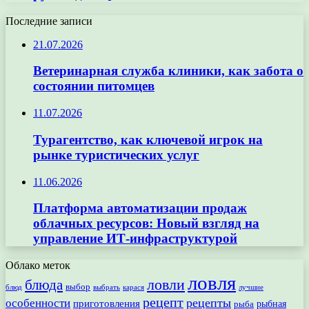
Последние записи
21.07.2026
Ветеринарная служба клиники, как забота о
состоянии питомцев
11.07.2026
Турагентство, как ключевой игрок на
рынке туристических услуг
11.06.2026
Платформа автоматизации продаж
облачных ресурсов: Новый взгляд на
управление ИТ-инфраструктурой
Облако меток
ловля
ловли
блюда
выбор
блюд
выбрать
лучшие
карася
рецепт
рецепты
особенности
приготовления
рыбная
рыба