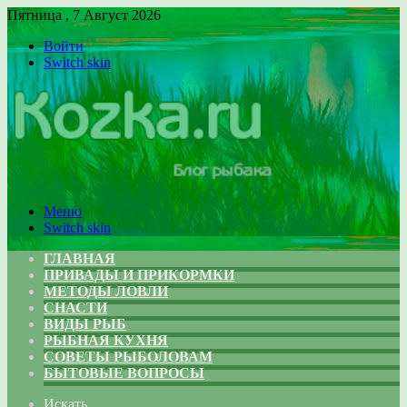
Пятница , 7 Август 2026
Войти
Switch skin
Меню
Switch skin
ГЛАВНАЯ
ПРИВАДЫ И ПРИКОРМКИ
МЕТОДЫ ЛОВЛИ
СНАСТИ
ВИДЫ РЫБ
РЫБНАЯ КУХНЯ
СОВЕТЫ РЫБОЛОВАМ
БЫТОВЫЕ ВОПРОСЫ
Искать