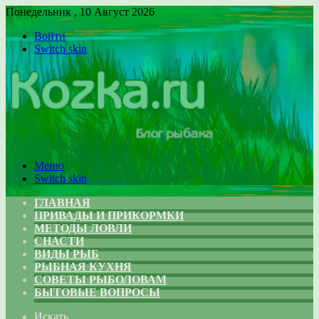
Понедельник , 10 Август 2026
Войти
Switch skin
Меню
Switch skin
ГЛАВНАЯ
ПРИВАДЫ И ПРИКОРМКИ
МЕТОДЫ ЛОВЛИ
СНАСТИ
ВИДЫ РЫБ
РЫБНАЯ КУХНЯ
СОВЕТЫ РЫБОЛОВАМ
БЫТОВЫЕ ВОПРОСЫ
Искать