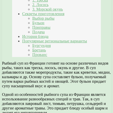
1. Треска
2. Лосось
3. Морской окунь
Секреты приготовления
Выбор рыбы
Бульон
Приправы
Подача
История блюда
Популярные региональные варианты
Бургундия
Бретань
Прованс
Рыбный суп из Франции готовят на основе различных видов
рыбы, таких как треска, лосось, окунь и другие. В суп
добавляются также морепродукты, такие как креветки, мидии,
кальмары и др. Основу супа составляет бульон, получаемый
путем варки рыбных костей и овощей. Этот бульон придает
супу насыщенный вкус и аромат.
Одной из особенностей рыбного супа из Франции является
использование разнообразных специй и трав. Так, в суп
добавляются лавровый лист, тимьян, петрушка, сельдерей и
другие ароматные травы. Это придает блюду особый шарм и
делает его неповторимым.