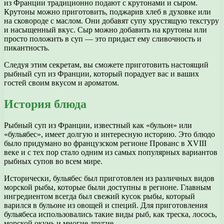
из Франции традиционно подают с крутонами и сыром.
Крутоны можно приготовить, поджарив хлеб в духовке или
на сковороде с маслом. Они добавят супу хрустящую текстуру
и насыщенный вкус. Сыр можно добавить на крутоны или
просто положить в суп — это придаст ему сливочность и
пикантность.
Следуя этим секретам, вы сможете приготовить настоящий
рыбный суп из Франции, который порадует вас и ваших
гостей своим вкусом и ароматом.
История блюда
Рыбный суп из Франции, известный как «бульон» или
«бульябес», имеет долгую и интересную историю. Это блюдо
было придумано во французском регионе Прованс в XVIII
веке и с тех пор стало одним из самых популярных вариантов
рыбных супов во всем мире.
Исторически, бульябес был приготовлен из различных видов
морской рыбы, которые были доступны в регионе. Главным
ингредиентом всегда был свежий кусок рыбы, который
варился в бульоне из овощей и специй. Для приготовления
бульябеса использовались такие виды рыб, как треска, лосось,
морской окунь и многие другие.