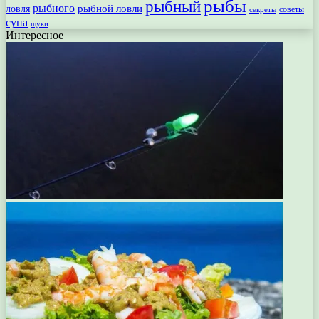
рыбы
рыбный
рыбного
рыбной ловли
ловля
секреты
советы
супа
щуки
Интересное