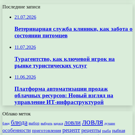
Последние записи
21.07.2026
Ветеринарная служба клиники, как забота о
состоянии питомцев
11.07.2026
Турагентство, как ключевой игрок на
рынке туристических услуг
11.06.2026
Платформа автоматизации продаж
облачных ресурсов: Новый взгляд на
управление ИТ-инфраструктурой
Облако меток
ловля
ловли
блюда
выбор
блюд
выбрать
лучшие
карася
рецепт
рецепты
особенности
приготовления
рыбная
рыба