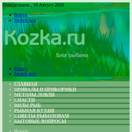
Понедельник , 10 Август 2026
Войти
Switch skin
Меню
Switch skin
ГЛАВНАЯ
ПРИВАДЫ И ПРИКОРМКИ
МЕТОДЫ ЛОВЛИ
СНАСТИ
ВИДЫ РЫБ
РЫБНАЯ КУХНЯ
СОВЕТЫ РЫБОЛОВАМ
БЫТОВЫЕ ВОПРОСЫ
Искать