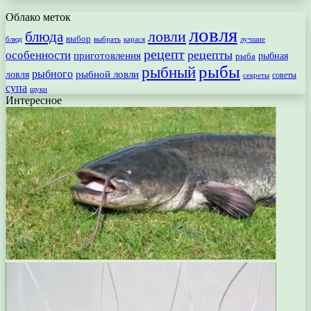
Облако меток
ловля
ловли
блюда
выбор
блюд
выбрать
лучшие
карася
рецепт
рецепты
особенности
приготовления
рыбная
рыба
рыбы
рыбный
рыбного
рыбной ловли
ловля
секреты
советы
супа
щуки
Интересное