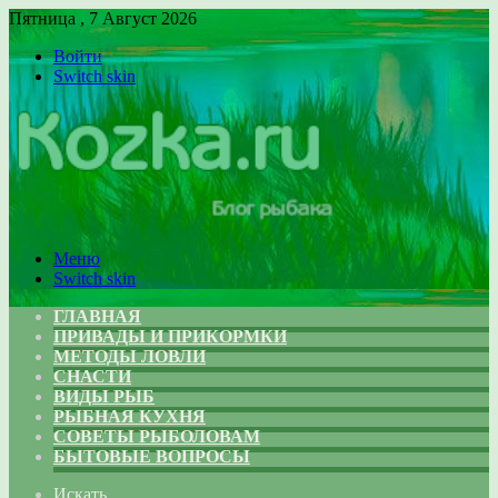
Пятница , 7 Август 2026
Войти
Switch skin
Меню
Switch skin
ГЛАВНАЯ
ПРИВАДЫ И ПРИКОРМКИ
МЕТОДЫ ЛОВЛИ
СНАСТИ
ВИДЫ РЫБ
РЫБНАЯ КУХНЯ
СОВЕТЫ РЫБОЛОВАМ
БЫТОВЫЕ ВОПРОСЫ
Искать