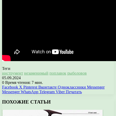
Теги
инструмент
незаменимый
поплавок
рыболовов
05.09.2024
0
Время чтения: 7 мин.
Facebook
X
Pinterest
Вконтакте
Одноклассники
Messenger
Messenger
WhatsApp
Telegram
Viber
Печатать
ПОХОЖИЕ СТАТЬИ