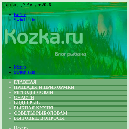
Пятница , 7 Август 2026
Войти
Switch skin
Меню
Switch skin
ГЛАВНАЯ
ПРИВАДЫ И ПРИКОРМКИ
МЕТОДЫ ЛОВЛИ
СНАСТИ
ВИДЫ РЫБ
РЫБНАЯ КУХНЯ
СОВЕТЫ РЫБОЛОВАМ
БЫТОВЫЕ ВОПРОСЫ
Искать