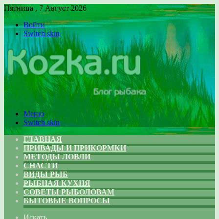
Пятница , 7 Август 2026
Войти
Switch skin
Меню
Switch skin
ГЛАВНАЯ
ПРИВАДЫ И ПРИКОРМКИ
МЕТОДЫ ЛОВЛИ
СНАСТИ
ВИДЫ РЫБ
РЫБНАЯ КУХНЯ
СОВЕТЫ РЫБОЛОВАМ
БЫТОВЫЕ ВОПРОСЫ
Искать