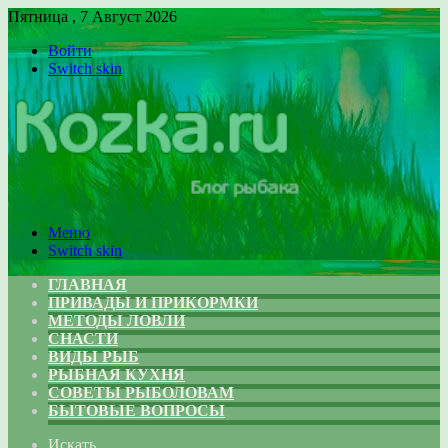
Пятница , 7 Август 2026
Войти
Switch skin
Меню
Switch skin
ГЛАВНАЯ
ПРИВАДЫ И ПРИКОРМКИ
МЕТОДЫ ЛОВЛИ
СНАСТИ
ВИДЫ РЫБ
РЫБНАЯ КУХНЯ
СОВЕТЫ РЫБОЛОВАМ
БЫТОВЫЕ ВОПРОСЫ
Искать