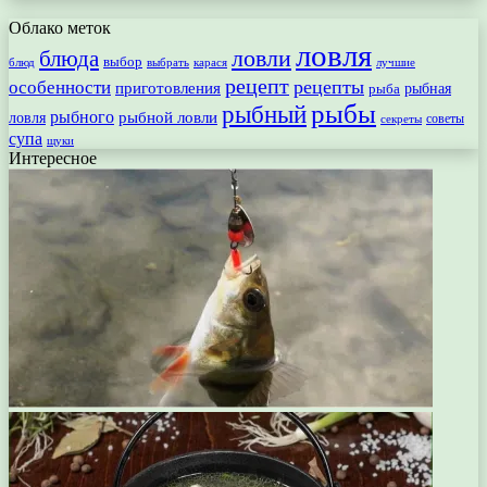
Облако меток
ловля
ловли
блюда
выбор
блюд
выбрать
лучшие
карася
рецепт
рецепты
особенности
приготовления
рыбная
рыба
рыбы
рыбный
рыбного
рыбной ловли
ловля
секреты
советы
супа
щуки
Интересное