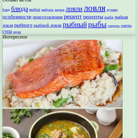
ловля
ловли
блюда
выбор
блюд
выбрать
лучшие
карася
рецепт
рецепты
особенности
приготовления
рыбная
рыба
рыбы
рыбный
рыбного
рыбной ловли
ловля
секреты
советы
супа
щуки
Интересное