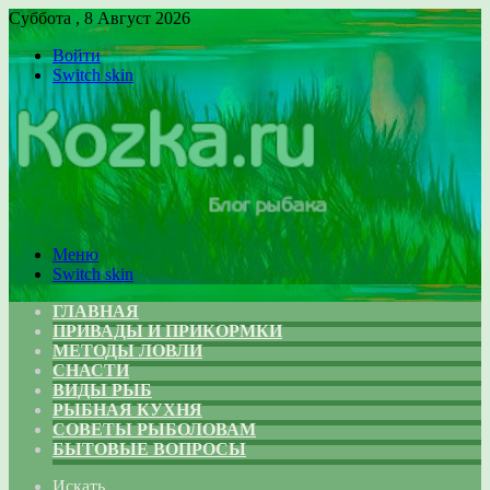
Суббота , 8 Август 2026
Войти
Switch skin
Меню
Switch skin
ГЛАВНАЯ
ПРИВАДЫ И ПРИКОРМКИ
МЕТОДЫ ЛОВЛИ
СНАСТИ
ВИДЫ РЫБ
РЫБНАЯ КУХНЯ
СОВЕТЫ РЫБОЛОВАМ
БЫТОВЫЕ ВОПРОСЫ
Искать